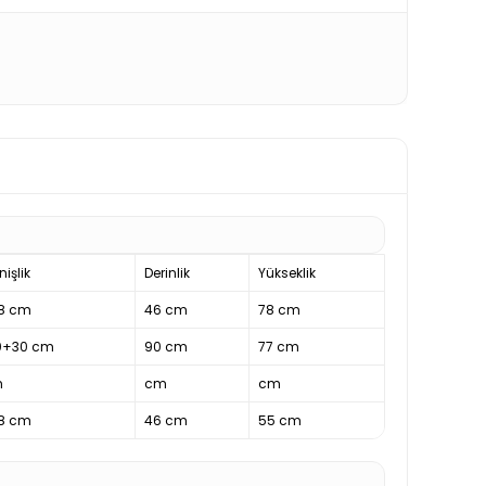
işlik
Derinlik
Yükseklik
8 cm
46 cm
78 cm
0+30 cm
90 cm
77 cm
m
cm
cm
8 cm
46 cm
55 cm