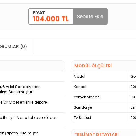
FIYAT:
Sepete Ekle
104.000 TL
ORUMLAR (0)
MODÜL ÖLÇÜLERİ
Modül
Gen
sı, 6 Adet Sandalyeden
Konsol
20
atışa Sunulmuştur.
Yemek Masası
16
ve CNC desenler ile dekore
Sandalye
c
etilmiştir. Masa tablası ortadan
Tv Ünitesi
20
hşaptan üretilmiştir.
TESLİMAT DETAYLARI