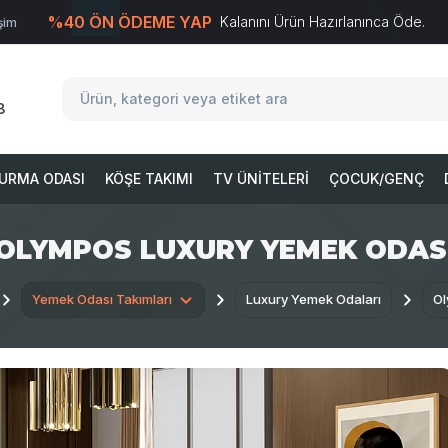
%40 ÖN ÖDEME YAP
Kalanını Ürün Hazırlanınca Öde.
işim
T
-Soft
E-Ticaret
Sistemleriyle Hazırlanmıştır.
8
URMA ODASI
KÖŞE TAKIMI
TV ÜNITELERI
ÇOCUK/GENÇ
OLYMPOS LUXURY YEMEK ODAS
Yemek Odası Takımları
Luxury Yemek Odaları
Ol