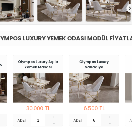
YMPOS LUXURY YEMEK ODASI MODÜL FIYATL
Olympos Luxury Açılır
Olympos Luxury
ol
Yemek Masası
Sandalye
30.000
TL
6.500
TL
+
+
ADET
ADET
A
-
-