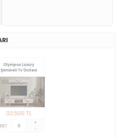
ARI
Olympos Luxury
Şömineli Tv Ünitesi
33.500
TL
+
DET
-