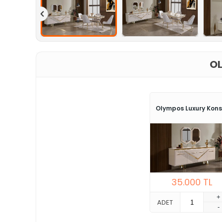
OL
Olympos Luxury Kons
35.000
TL
+
ADET
-