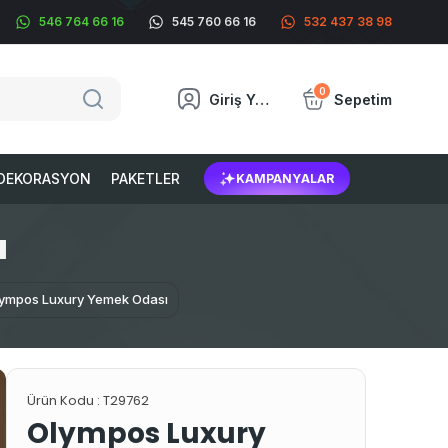
546 764 66 16
545 760 66 16
532 437 38 98
0
Giriş Yap
Sepetim
DEKORASYON
PAKETLER
KAMPANYALAR
I
ympos Luxury Yemek Odası
Ürün Kodu :
T29762
Olympos Luxury