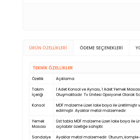
ÜRÜN ÖZELLIKLERI
ÖDEME SEÇENEKLERI
Y
TEKNİK ÖZELLİKLER
Özellik
Açıklama
Takım
1 Adet Konsol ve Aynası, 1 Adet Yemek Masa
İçeriği
Oluşmaktadır. Tv Ünitesi Opsiyonel Olarak S
Konsol
MDF malzeme üzeri lake boya ile üretilmiştir 
edilmiştir. Ayaklar metal malzemedir.
Yemek
Üst tabla MDF malzeme üzeri lake boya ile ür
Masası
açılabilir özelliğe sahiptir.
Sandalye
Ayaklar metal malzemedir. Oturum, komple a