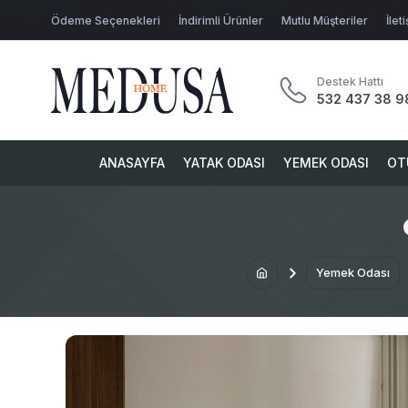
Ödeme Seçenekleri
İndirimli Ürünler
Mutlu Müşteriler
İlet
Destek Hattı
532 437 38 9
ANASAYFA
YATAK ODASI
YEMEK ODASI
OT
Yemek Odası