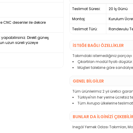
Teslimat Süresi:
20 İş Günü
Montaj:
Kurulum Ücre
ve CNC desenler ile dekore
Teslimat Türü:
Randevulu Te
k yapabilirsiniz. Direkt güneş
un uzun süreli yüzeye
İSTEĞE BAĞLI ÖZELLİKLER
Takımdaki istemediğiniz parçayı çı
Çıkartılan modül fiyatı düşülür.
Müşteri talebine göre sandalye 
GENEL BİLGİLER
Tüm ürünlerimiz 2 yıl üretici garant
Türkiye'nin her yerine ücretsiz 
Tüm Avrupa ülkelerine teslimat
BUNLAR DA İLGINIZI ÇEKEBILI
Inegöl Yemek Odası Takımları
,
Mo