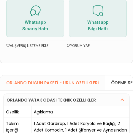
Whatsapp
Whatsapp
Sipariş Hattı
Bilgi Hattı
ALIŞVERIŞ LISTEME EKLE
YORUM YAP
ÖDEME SE
ORLANDO DÜĞÜN PAKETI - ÜRÜN ÖZELLIKLERI
ORLANDO YATAK ODASI TEKNİK ÖZELLİKLER
Özellik
Açıklama
Takım
1 Adet Gardırop, 1 Adet Karyola ve Başlığı, 2
İçeriği
Adet Komodin, 1 Adet Şifonyer ve Aynasından