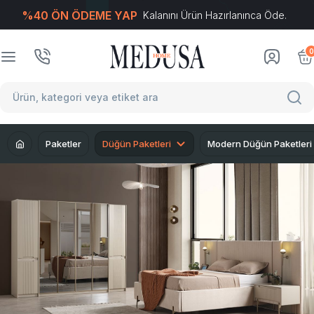
%40 ÖN ÖDEME YAP
Kalanını Ürün Hazırlanınca Öde.
T
-Soft
E-Ticaret
Sistemleriyle Hazırlanmıştır.
0
Paketler
Düğün Paketleri
Modern Düğün Paketleri