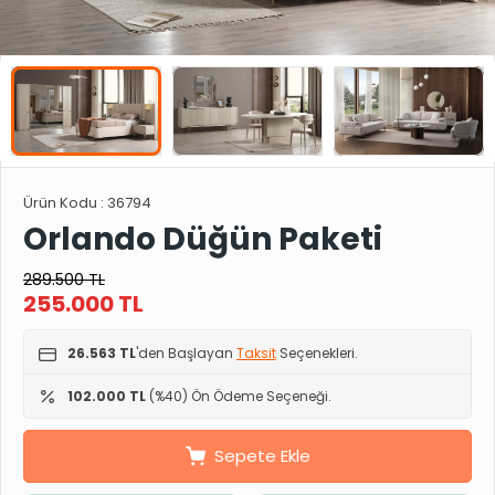
Ürün Kodu :
36794
Orlando Düğün Paketi
289.500
TL
255.000
TL
26.563 TL
'den Başlayan
Taksit
Seçenekleri.
102.000 TL
(%40) Ön Ödeme Seçeneği.
Sepete Ekle