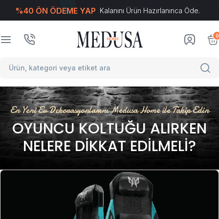
%40 ÖN ÖDEME YAP
Kalanını Ürün Hazırlanınca Öde.
T
-Soft
E-Ticaret
Sistemleriyle Hazırlanmıştır.
0
En Yeni Ev Dekorasyonlarını Medusa Home ile Takip Edin
OYUNCU KOLTUĞU ALIRKEN
NELERE DIKKAT EDILMELI?