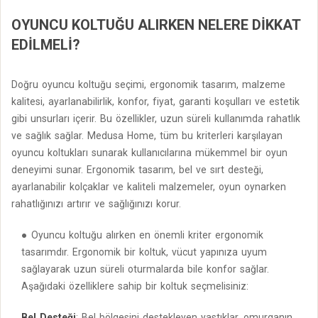
OYUNCU KOLTUĞU ALIRKEN NELERE DIKKAT
EDILMELI?
Doğru oyuncu koltuğu seçimi, ergonomik tasarım, malzeme
kalitesi, ayarlanabilirlik, konfor, fiyat, garanti koşulları ve estetik
gibi unsurları içerir. Bu özellikler, uzun süreli kullanımda rahatlık
ve sağlık sağlar. Medusa Home, tüm bu kriterleri karşılayan
oyuncu koltukları sunarak kullanıcılarına mükemmel bir oyun
deneyimi sunar. Ergonomik tasarım, bel ve sırt desteği,
ayarlanabilir kolçaklar ve kaliteli malzemeler, oyun oynarken
rahatlığınızı artırır ve sağlığınızı korur.
Oyuncu koltuğu alırken en önemli kriter ergonomik
tasarımdır. Ergonomik bir koltuk, vücut yapınıza uyum
sağlayarak uzun süreli oturmalarda bile konfor sağlar.
Aşağıdaki özelliklere sahip bir koltuk seçmelisiniz:
Bel Desteği
: Bel bölgesini destekleyen yastıklar, omurganın