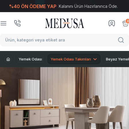
%40 ÖN ÖDEME YAP
Kalanını Ürün Hazırlanınca Öde.
T
-Soft
E-Ticaret
Sistemleriyle Hazırlanmıştır.
0
Yemek Odası
Yemek Odası Takımları
Beyaz Yemek