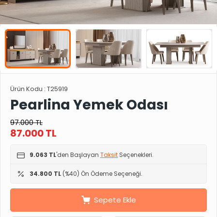
Ürün Kodu :
T25919
Pearlina Yemek Odası
97.000
TL
87.000
TL
9.063 TL
'den Başlayan
Taksit
Seçenekleri.
34.800 TL
(%40) Ön Ödeme Seçeneği.
Sepete Ekle