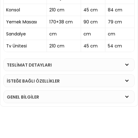
Konsol
210 cm
45 cm
84 cm
Yemek Masası
170+38 cm
90 cm
79 cm
Sandalye
cm
cm
cm
Tv Ünitesi
210 cm
45 cm
54 cm
TESLİMAT DETAYLARI
İSTEĞE BAĞLI ÖZELLİKLER
GENEL BİLGİLER