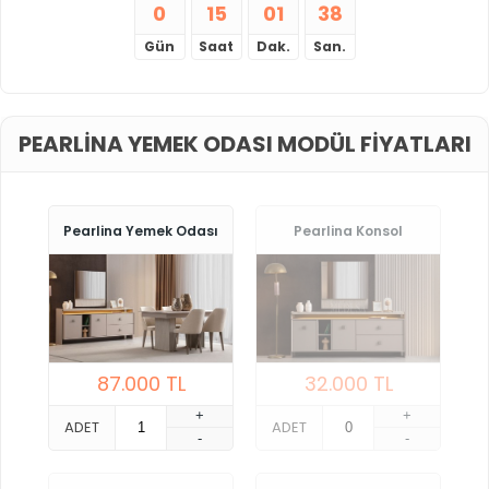
0
15
01
37
Gün
Saat
Dak.
San.
PEARLINA YEMEK ODASI MODÜL FIYATLARI
Pearlina Yemek Odası
Pearlina Konsol
87.000
TL
32.000
TL
+
+
ADET
ADET
-
-