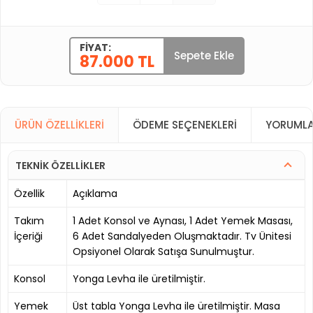
FIYAT:
Sepete Ekle
87.000 TL
ÜRÜN ÖZELLIKLERI
ÖDEME SEÇENEKLERI
YORUMLA
TEKNİK ÖZELLİKLER
Özellik
Açıklama
Takım
1 Adet Konsol ve Aynası, 1 Adet Yemek Masası,
İçeriği
6 Adet Sandalyeden Oluşmaktadır. Tv Ünitesi
Opsiyonel Olarak Satışa Sunulmuştur.
Konsol
Yonga Levha ile üretilmiştir.
Yemek
Üst tabla Yonga Levha ile üretilmiştir. Masa