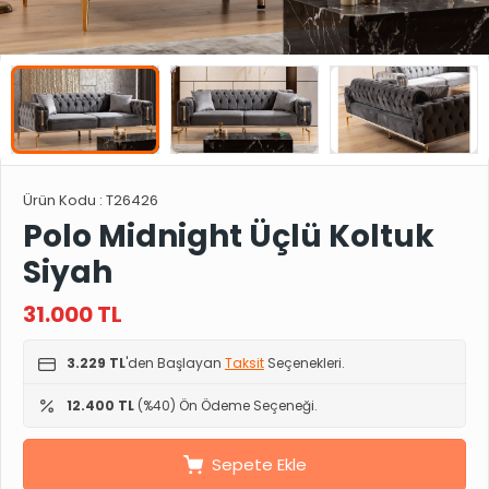
Ürün Kodu :
T26426
Polo Midnight Üçlü Koltuk
Siyah
31.000
TL
3.229 TL
'den Başlayan
Taksit
Seçenekleri.
12.400 TL
(%40) Ön Ödeme Seçeneği.
Sepete Ekle