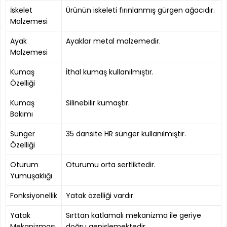
İskelet
Ürünün iskeleti fırınlanmış gürgen ağacıdır.
Malzemesi
Ayak
Ayaklar metal malzemedir.
Malzemesi
Kumaş
İthal kumaş kullanılmıştır.
Özelliği
Kumaş
Silinebilir kumaştır.
Bakımı
Sünger
35 dansite HR sünger kullanılmıştır.
Özelliği
Oturum
Oturumu orta sertliktedir.
Yumuşaklığı
Fonksiyonellik
Yatak özelliği vardır.
Yatak
Sırttan katlamalı mekanizma ile geriye
Mekanizması
doğru genişlemektedir.