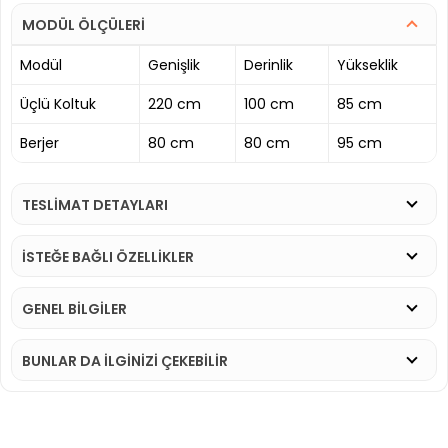
MODÜL ÖLÇÜLERİ
Modül
Genişlik
Derinlik
Yükseklik
Üçlü Koltuk
220 cm
100 cm
85 cm
Berjer
80 cm
80 cm
95 cm
TESLİMAT DETAYLARI
İSTEĞE BAĞLI ÖZELLİKLER
GENEL BİLGİLER
BUNLAR DA İLGINIZI ÇEKEBILIR