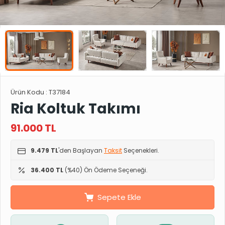
Ürün Kodu :
T37184
Ria Koltuk Takımı
91.000
TL
9.479 TL
'den Başlayan
Taksit
Seçenekleri.
36.400 TL
(%40) Ön Ödeme Seçeneği.
Sepete Ekle