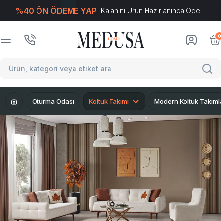
%40 ÖN ÖDEME YAP
Kalanını Ürün Hazırlanınca Öde.
T
-Soft
E-Ticaret
Sistemleriyle Hazırlanmıştır.
0
Oturma Odası
Koltuk Takımı
Modern Koltuk Takıml