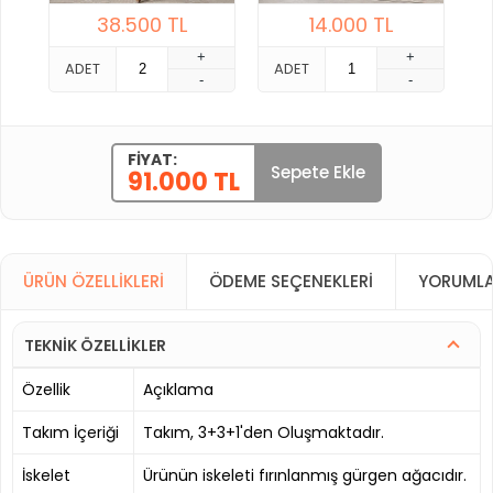
38.500
TL
14.000
TL
+
+
ADET
ADET
-
-
FIYAT:
Sepete Ekle
91.000 TL
ÜRÜN ÖZELLIKLERI
ÖDEME SEÇENEKLERI
YORUMLA
TEKNİK ÖZELLİKLER
Özellik
Açıklama
Takım İçeriği
Takım, 3+3+1'den Oluşmaktadır.
İskelet
Ürünün iskeleti fırınlanmış gürgen ağacıdır.