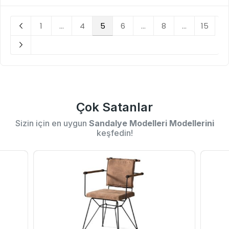
1
...
4
5
6
...
8
...
15
Çok Satanlar
Sizin için en uygun
Sandalye Modelleri Modellerini
keşfedin!