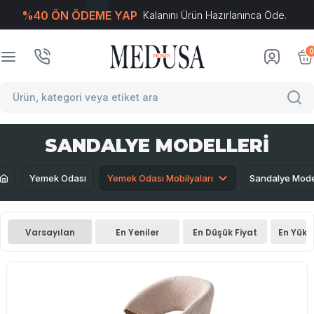
%40 ÖN ÖDEME YAP
Kalanını Ürün Hazırlanınca Öde.
T
-Soft
E-Ticaret
Sistemleriyle Hazırlanmıştır.
0
SANDALYE MODELLERI
Yemek Odası
Yemek Odası Mobilyaları
Sandalye Model
Varsayılan
En Yeniler
En Düşük Fiyat
En Yüks