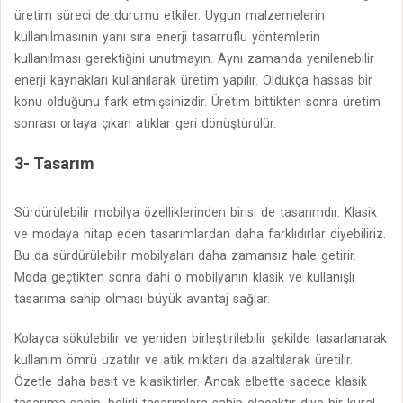
üretim süreci de durumu etkiler. Uygun malzemelerin
kullanılmasının yanı sıra enerji tasarruflu yöntemlerin
kullanılması gerektiğini unutmayın. Aynı zamanda yenilenebilir
enerji kaynakları kullanılarak üretim yapılır. Oldukça hassas bir
konu olduğunu fark etmişsinizdir. Üretim bittikten sonra üretim
sonrası ortaya çıkan atıklar geri dönüştürülür.
3- Tasarım
Sürdürülebilir mobilya özelliklerinden birisi de tasarımdır. Klasik
ve modaya hitap eden tasarımlardan daha farklıdırlar diyebiliriz.
Bu da sürdürülebilir mobilyaları daha zamansız hale getirir.
Moda geçtikten sonra dahi o mobilyanın klasik ve kullanışlı
tasarıma sahip olması büyük avantaj sağlar.
Kolayca sökülebilir ve yeniden birleştirilebilir şekilde tasarlanarak
kullanım ömrü uzatılır ve atık miktarı da azaltılarak üretilir.
Özetle daha basit ve klasiktirler. Ancak elbette sadece klasik
tasarıma sahip, belirli tasarımlara sahip olacaktır diye bir kural