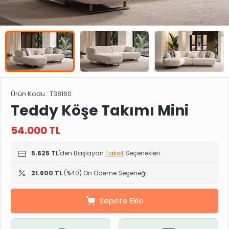
Ürün Kodu :
T38160
Teddy Köşe Takımı Mini
54.000
TL
5.625 TL
'den Başlayan
Taksit
Seçenekleri.
21.600 TL
(%40) Ön Ödeme Seçeneği.
Sepete Ekle