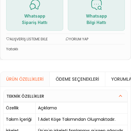
Whatsapp
Whatsapp
Sipariş Hattı
Bilgi Hattı
ALIŞVERIŞ LISTEME EKLE
YORUM YAP
Yataklı
ÜRÜN ÖZELLIKLERI
ÖDEME SEÇENEKLERI
YORUMLA
TEKNİK ÖZELLİKLER
Özellik
Açıklama
Takım İçeriği
1 Adet Köşe Takımından Oluşmaktadır.
İskelet
Ürünün iskeleti fırınlanmış gürgen ağacıdır.