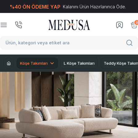
%40 ÖN ÖDEME YAP
Kalanını Ürün Hazırlanınca Öde.
T
-Soft
E-Ticaret
Sistemleriyle Hazırlanmıştır.
0
Köşe Takımları
L Köşe Takımları
Teddy Köşe Takım