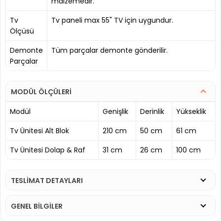
malzemedir.
Tv
Tv paneli max 55" TV için uygundur.
Ölçüsü
Demonte
Tüm parçalar demonte gönderilir.
Parçalar
MODÜL ÖLÇÜLERİ
Modül
Genişlik
Derinlik
Yükseklik
Tv Ünitesi Alt Blok
210 cm
50 cm
61 cm
Tv Ünitesi Dolap & Raf
31 cm
26 cm
100 cm
TESLİMAT DETAYLARI
GENEL BİLGİLER