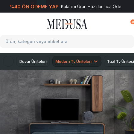
%40 ÖN ÖDEME YAP
Kalanını Ürün Hazırlanınca Öde.
T
-Soft
E-Ticaret
Sistemleriyle Hazırlanmıştır.
0
Duvar Üniteleri
Modern Tv Üniteleri
Tual Tv Ünitesi