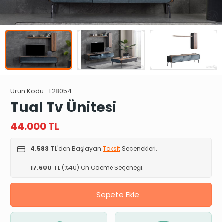
Ürün Kodu :
T28054
Tual Tv Ünitesi
44.000
TL
4.583 TL
'den Başlayan
Taksit
Seçenekleri.
17.600 TL
(%40) Ön Ödeme Seçeneği.
Sepete Ekle