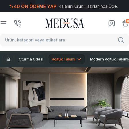
%40 ÖN ÖDEME YAP
Kalanını Ürün Hazırlanınca Öde.
T
-Soft
E-Ticaret
Sistemleriyle Hazırlanmıştır.
0
Oturma Odası
Koltuk Takımı
Modern Koltuk Takıml