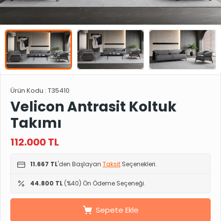
Ürün Kodu :
T35410
Velicon Antrasit Koltuk
Takımı
112.000
TL
11.667 TL
'den Başlayan
Taksit
Seçenekleri.
44.800 TL
(%40) Ön Ödeme Seçeneği.
Sepete Ekle