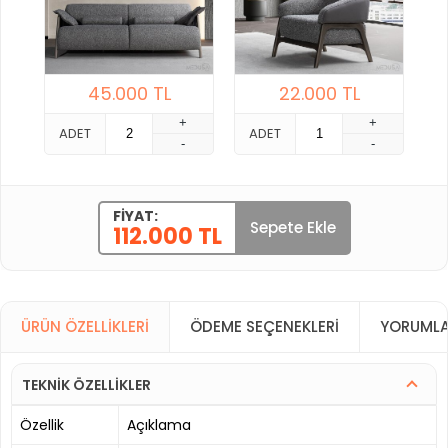
45.000
TL
22.000
TL
+
+
ADET
ADET
-
-
FIYAT:
Sepete Ekle
112.000 TL
ÜRÜN ÖZELLIKLERI
ÖDEME SEÇENEKLERI
YORUMLA
TEKNİK ÖZELLİKLER
Özellik
Açıklama