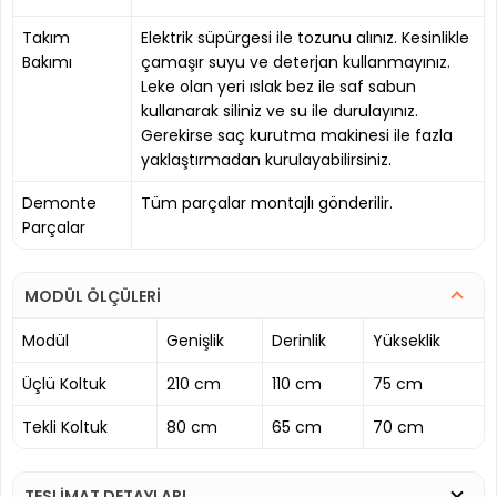
Takım
Elektrik süpürgesi ile tozunu alınız. Kesinlikle
Bakımı
çamaşır suyu ve deterjan kullanmayınız.
Leke olan yeri ıslak bez ile saf sabun
kullanarak siliniz ve su ile durulayınız.
Gerekirse saç kurutma makinesi ile fazla
yaklaştırmadan kurulayabilirsiniz.
Demonte
Tüm parçalar montajlı gönderilir.
Parçalar
MODÜL ÖLÇÜLERİ
Modül
Genişlik
Derinlik
Yükseklik
Üçlü Koltuk
210 cm
110 cm
75 cm
Tekli Koltuk
80 cm
65 cm
70 cm
TESLİMAT DETAYLARI