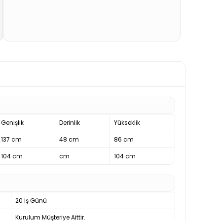
Genişlik
Derinlik
Yükseklik
137 cm
48 cm
86 cm
104 cm
cm
104 cm
20 İş Günü
Kurulum Müşteriye Aittir.