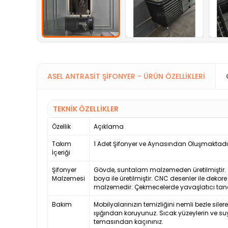
ASEL ANTRASIT ŞIFONYER - ÜRÜN ÖZELLIKLERI
TEKNİK ÖZELLİKLER
Özellik
Açıklama
Takım
1 Adet Şifonyer ve Aynasından Oluşmaktadı
İçeriği
Şifonyer
Gövde, suntalam malzemeden üretilmiştir. 
Malzemesi
boya ile üretilmiştir. CNC desenler ile dekore
malzemedir. Çekmecelerde yavaşlatıcı tande
Bakım
Mobilyalarınızın temizliğini nemli bezle siler
ışığından koruyunuz. Sıcak yüzeylerin ve su
temasından kaçınınız.