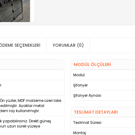
ÖDEME SEÇENEKLERI
YORUMLAR (0)
MODÜL ÖLÇÜLERİ
Modül
r.
Şifonyer
Şifonyer Aynası
Ön yüzler, MDF malzeme üzeri lake
 edilmiştir. Ayaklar metal
m ray kullanılmıştır.
TESLİMAT DETAYLARI
ek yapabilirsiniz. Direkt güneş
Teslimat Süresi:
yun uzun süreli yüzeye
Montaj: