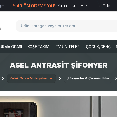
%40 ÖN ÖDEME YAP
Kalanını Ürün Hazırlanınca Öde.
işim
T
-Soft
E-Ticaret
Sistemleriyle Hazırlanmıştır.
8
URMA ODASI
KÖŞE TAKIMI
TV ÜNITELERI
ÇOCUK/GENÇ
ASEL ANTRASIT ŞIFONYER
Yatak Odası Mobilyaları
Şifonyerler & Çamaşırlıklar