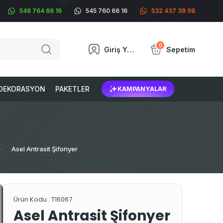
546 764 66 16
545 760 66 16
532 437 38 98
0
Giriş Yap
Sepetim
DEKORASYON
PAKETLER
KAMPANYALAR
Asel Antrasit Şifonyer
Ürün Kodu :
T16067
Asel Antrasit Şifonyer