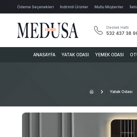
Ödeme Seçenekleri
İndirimli Ürünler
Mutlu Müşteriler
İlet
Destek Hattı
532 437 38 9
ANASAYFA
YATAK ODASI
YEMEK ODASI
OT
Yatak Odası