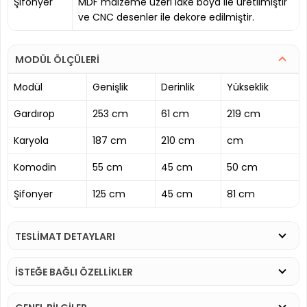
Şifonyer
MDF malzeme üzeri lake boya ile üretilmiştir
ve CNC desenler ile dekore edilmiştir.
MODÜL ÖLÇÜLERİ
Modül
Genişlik
Derinlik
Yükseklik
Gardırop
253 cm
61 cm
219 cm
Karyola
187 cm
210 cm
cm
Komodin
55 cm
45 cm
50 cm
Şifonyer
125 cm
45 cm
81 cm
TESLİMAT DETAYLARI
İSTEĞE BAĞLI ÖZELLİKLER