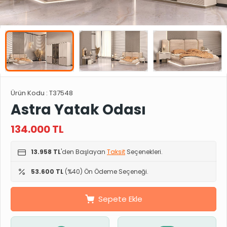
Ürün Kodu :
T37548
Astra Yatak Odası
134.000
TL
13.958 TL
'den Başlayan
Taksit
Seçenekleri.
53.600 TL
(%40) Ön Ödeme Seçeneği.
Sepete Ekle