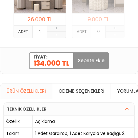
26.000
TL
9.000
TL
+
+
ADET
ADET
-
-
FIYAT:
Sepete Ekle
134.000 TL
ÜRÜN ÖZELLIKLERI
ÖDEME SEÇENEKLERI
YORUMLA
TEKNİK ÖZELLİKLER
Özellik
Açıklama
Takım
1 Adet Gardırop, 1 Adet Karyola ve Başlığı, 2