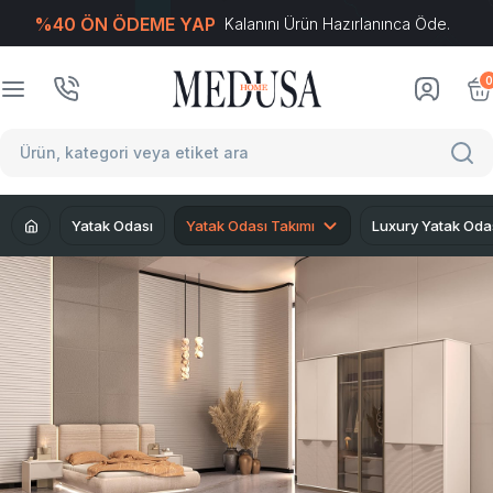
%40 ÖN ÖDEME YAP
Kalanını Ürün Hazırlanınca Öde.
T
-Soft
E-Ticaret
Sistemleriyle Hazırlanmıştır.
0
Yatak Odası
Yatak Odası Takımı
Luxury Yatak Oda