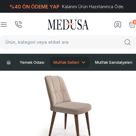
%40 ÖN ÖDEME YAP
Kalanını Ürün Hazırlanınca Öde.
T
-Soft
E-Ticaret
Sistemleriyle Hazırlanmıştır.
0
Yemek Odası
Mutfak Setleri
Mutfak Sandalyeleri