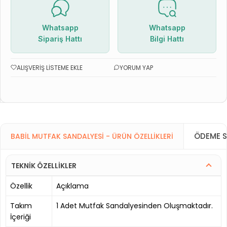
Whatsapp
Whatsapp
Sipariş Hattı
Bilgi Hattı
ALIŞVERIŞ LISTEME EKLE
YORUM YAP
ÖDEME S
BABIL MUTFAK SANDALYESI - ÜRÜN ÖZELLIKLERI
TEKNİK ÖZELLİKLER
Özellik
Açıklama
Takım
1 Adet Mutfak Sandalyesinden Oluşmaktadır.
İçeriği