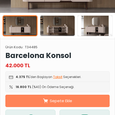
Ürün Kodu :
T34485
Barcelona Konsol
42.000
TL
4.375 TL
'den Başlayan
Taksit
Seçenekleri.
16.800 TL
(%40) Ön Ödeme Seçeneği.
Sepete Ekle