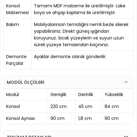
Konsol
Tamamı MDF malzeme ile üretilmiştir. Lake
Malzemesi
boya ve ahşap kaplama ile üretilmiştir.
Bakım
Mobilyalarınızın temizliğini nemli bezle silerek
yapabilirsiniz. Direkt güneş ışığından
koruyunuz. Sıcak yüzeylerin ve suyun uzun
süreli yüzeye temasından kaçınınız.
Demonte
Ayaklar demonte olarak gönderilir.
Parçalar
MODÜL ÖLÇÜLERİ
Modül
Genişlik
Derinlik
Yükseklik
Konsol
220 cm
45 cm
84 cm
Konsol Aynası
90 cm
1,8 cm
90 cm