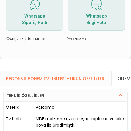
Whatsapp
Whatsapp
Sipariş Hattı
Bilgi Hattı
ALIŞVERIŞ LISTEME EKLE
YORUM YAP
ÖDEME
BEGONVIL BOHEM TV ÜNITESI - ÜRÜN ÖZELLIKLERI
TEKNİK ÖZELLİKLER
Özellik
Açıklama
Tv Ünitesi
MDF malzeme üzeri ahşap kaplama ve lake
boya ile üretilmiştir.