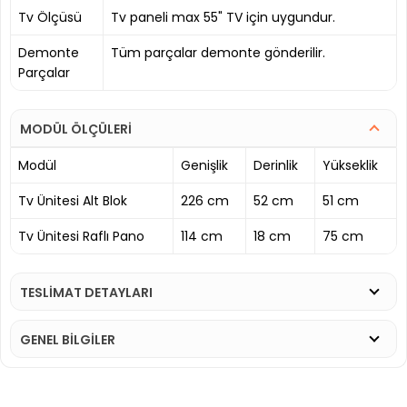
Tv Ölçüsü
Tv paneli max 55" TV için uygundur.
Demonte
Tüm parçalar demonte gönderilir.
Parçalar
MODÜL ÖLÇÜLERİ
Modül
Genişlik
Derinlik
Yükseklik
Tv Ünitesi Alt Blok
226 cm
52 cm
51 cm
Tv Ünitesi Raflı Pano
114 cm
18 cm
75 cm
TESLİMAT DETAYLARI
GENEL BİLGİLER