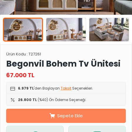
Ürün Kodu :
T27261
Begonvil Bohem Tv Ünitesi
67.000
TL
6.979 TL
'den Başlayan
Taksit
Seçenekleri.
26.800 TL
(%40) Ön Ödeme Seçeneği.
Sepete Ekle