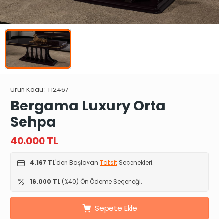
Ürün Kodu :
T12467
Bergama Luxury Orta
Sehpa
40.000
TL
4.167 TL
'den Başlayan
Taksit
Seçenekleri.
16.000 TL
(%40) Ön Ödeme Seçeneği.
Sepete Ekle