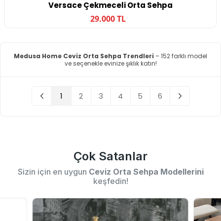
Versace Çekmeceli Orta Sehpa
29.000 TL
Medusa Home Ceviz Orta Sehpa Trendleri
– 152 farklı model
ve seçenekle evinize şıklık katın!
1
2
3
4
5
6
Çok Satanlar
Sizin için en uygun
Ceviz Orta Sehpa Modellerini
keşfedin!