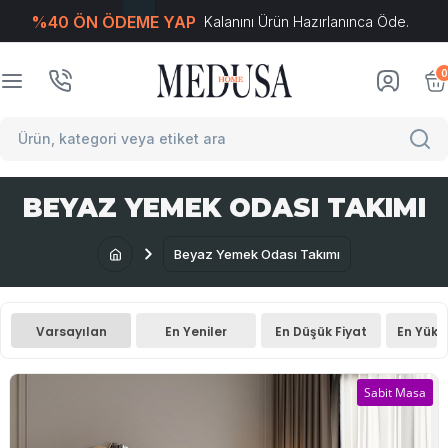
%40 ÖN ÖDEME YAP
Kalanını Ürün Hazırlanınca Öde.
T
-Soft
E-Ticaret
Sistemleriyle Hazırlanmıştır.
0
BEYAZ YEMEK ODASI TAKIMI
Beyaz Yemek Odası Takımı
Varsayılan
En Yeniler
En Düşük Fiyat
En Yüks
Sabit Masa