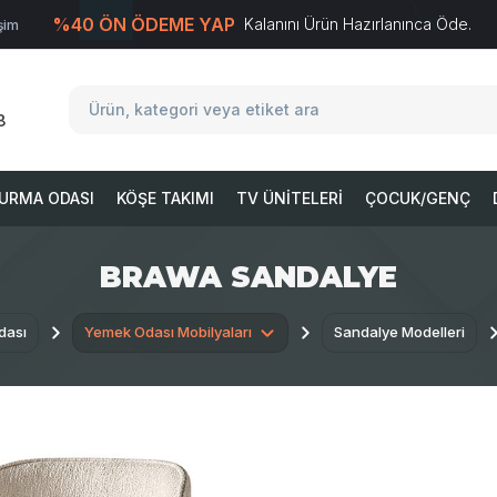
%40 ÖN ÖDEME YAP
Kalanını Ürün Hazırlanınca Öde.
işim
T
-Soft
E-Ticaret
Sistemleriyle Hazırlanmıştır.
8
URMA ODASI
KÖŞE TAKIMI
TV ÜNITELERI
ÇOCUK/GENÇ
BRAWA SANDALYE
dası
Yemek Odası Mobilyaları
Sandalye Modelleri