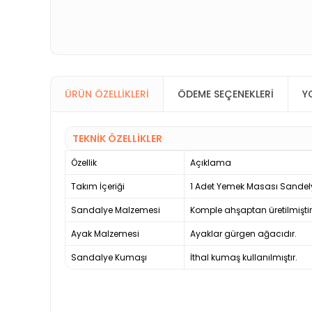
ÜRÜN ÖZELLIKLERI
ÖDEME SEÇENEKLERI
Y
TEKNİK ÖZELLİKLER
Özellik
Açıklama
Takım İçeriği
1 Adet Yemek Masası Sandel
Sandalye Malzemesi
Komple ahşaptan üretilmiştir
Ayak Malzemesi
Ayaklar gürgen ağacıdır.
Sandalye Kumaşı
İthal kumaş kullanılmıştır.