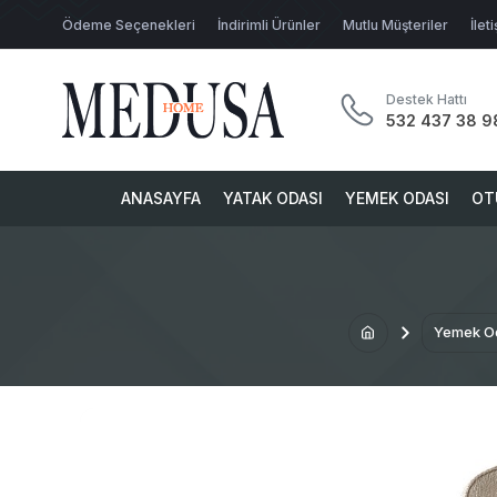
Ödeme Seçenekleri
İndirimli Ürünler
Mutlu Müşteriler
İlet
Destek Hattı
532 437 38 9
ANASAYFA
YATAK ODASI
YEMEK ODASI
OT
Yemek O