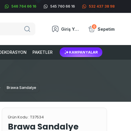
546 764 66 16
545 760 66 16
532 437 38 98
0
Giriş Yap
Sepetim
DEKORASYON
PAKETLER
KAMPANYALAR
Brawa Sandalye
Ürün Kodu :
T37534
Brawa Sandalye