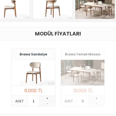
MODÜL FIYATLARI
Brawa Sandalye
Brawa Yemek Masası
6.000
TL
31.000
TL
+
+
ADET
ADET
-
-