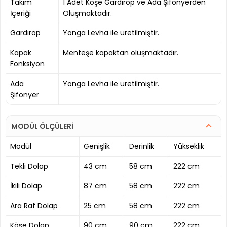
Takım
1 Adet Köşe Gardırop ve Ada Şifonyerden
İçeriği
Oluşmaktadır.
Gardırop
Yonga Levha ile üretilmiştir.
Kapak
Menteşe kapaktan oluşmaktadır.
Fonksiyon
Ada
Yonga Levha ile üretilmiştir.
Şifonyer
MODÜL ÖLÇÜLERİ
Modül
Genişlik
Derinlik
Yükseklik
Tekli Dolap
43 cm
58 cm
222 cm
İkili Dolap
87 cm
58 cm
222 cm
Ara Raf Dolap
25 cm
58 cm
222 cm
Köşe Dolap
90 cm
90 cm
222 cm