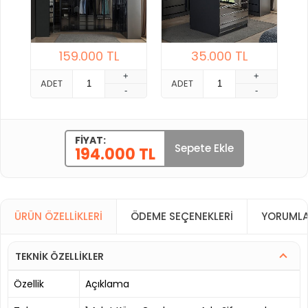
159.000
TL
35.000
TL
+
+
ADET
ADET
-
-
FIYAT:
Sepete Ekle
194.000 TL
ÜRÜN ÖZELLIKLERI
ÖDEME SEÇENEKLERI
YORUMLA
TEKNİK ÖZELLİKLER
Özellik
Açıklama