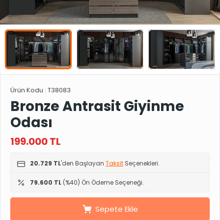
Ürün Kodu :
T38083
Bronze Antrasit Giyinme
Odası
199.000
TL
20.729 TL
'den Başlayan
Taksit
Seçenekleri.
79.600 TL
(%40) Ön Ödeme Seçeneği.
Sepete Ekle