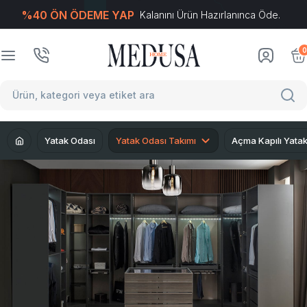
%40 ÖN ÖDEME YAP
Kalanını Ürün Hazırlanınca Öde.
T
-Soft
E-Ticaret
Sistemleriyle Hazırlanmıştır.
0
Yatak Odası
Yatak Odası Takımı
Açma Kapılı Yata