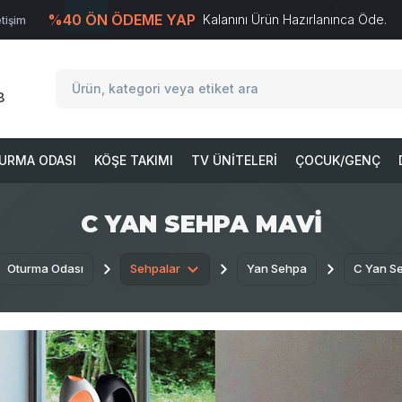
%40 ÖN ÖDEME YAP
Kalanını Ürün Hazırlanınca Öde.
etişim
T
-Soft
E-Ticaret
Sistemleriyle Hazırlanmıştır.
8
URMA ODASI
KÖŞE TAKIMI
TV ÜNITELERI
ÇOCUK/GENÇ
C YAN SEHPA MAVI
Oturma Odası
Sehpalar
Yan Sehpa
C Yan S