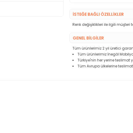
İSTEĞE BAĞLI ÖZELLİKLER
Renk değişiklikleri ile ilgili müşteri
GENEL BİLGİLER
Tüm ürünlerimiz 2 yıl üretici garant
Tüm ürünlerimiz İnegöl Mobilya
Türkiye'nin her yerine teslimat
Tüm Avrupa ülkelerine teslimat