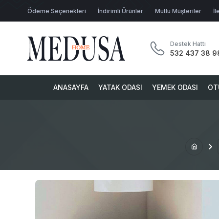
Ödeme Seçenekleri
İndirimli Ürünler
Mutlu Müşteriler
İl
Destek Hattı
532 437 38 9
ANASAYFA
YATAK ODASI
YEMEK ODASI
OT