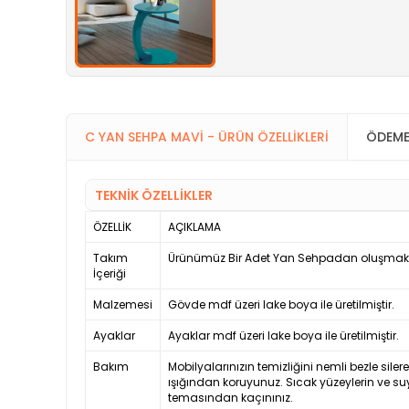
C YAN SEHPA MAVI - ÜRÜN ÖZELLIKLERI
ÖDEME
TEKNİK ÖZELLİKLER
ÖZELLİK
AÇIKLAMA
Takım
Ürünümüz Bir Adet Yan Sehpadan oluşmakt
İçeriği
Malzemesi
Gövde mdf üzeri lake boya ile üretilmiştir.
Ayaklar
Ayaklar mdf üzeri lake boya ile üretilmiştir.
Bakım
Mobilyalarınızın temizliğini nemli bezle siler
ışığından koruyunuz. Sıcak yüzeylerin ve su
temasından kaçınınız.