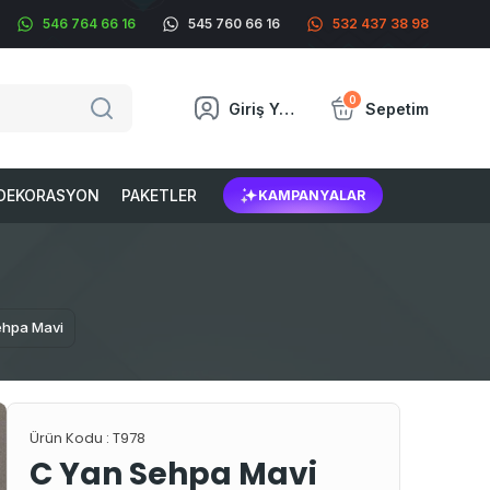
546 764 66 16
545 760 66 16
532 437 38 98
0
Giriş Yap
Sepetim
DEKORASYON
PAKETLER
KAMPANYALAR
ehpa Mavi
Ürün Kodu :
T978
C Yan Sehpa Mavi