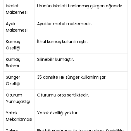
İskelet
Ürünün iskeleti fırınlanmış gürgen ağacıdır.
Malzemesi
Ayak
Ayaklar metal malzemedir.
Malzemesi
Kumaş
İthal kumaş kullanılmıştır.
Özelliği
Kumaş
Silinebilir kumaştır.
Bakımı
Sünger
35 dansite HR sünger kullanılmıştır.
Özelliği
Oturum
Oturumu orta sertliktedir.
Yumuşaklığı
Yatak
Yatak özelliği yoktur.
Mekanizması
Takım
Elektrik süpürgesi ile tozunu alınız. Kesinlikle