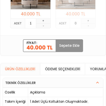
40.000
TL
40.000
TL
+
+
ADET
ADET
-
-
FIYAT:
Sepete Ekle
40.000 TL
ÜRÜN ÖZELLIKLERI
ÖDEME SEÇENEKLERI
YORUMLA
TEKNİK ÖZELLİKLER
Özellik
Açıklama
Takım İçeriği
1 Adet Üçlü Koltuktan Oluşmaktadır.