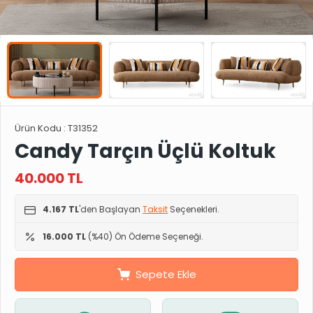
Ürün Kodu :
T31352
Candy Tarçın Üçlü Koltuk
40.000
TL
4.167 TL
'den Başlayan
Taksit
Seçenekleri.
16.000 TL
(%40) Ön Ödeme Seçeneği.
Sepete Ekle