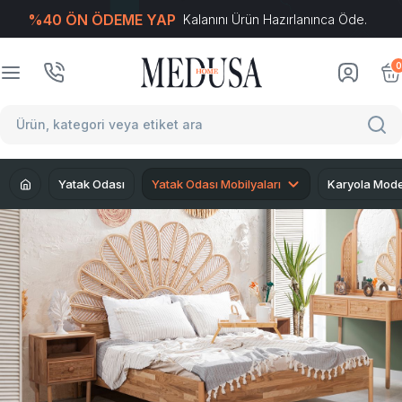
%40 ÖN ÖDEME YAP
Kalanını Ürün Hazırlanınca Öde.
T
-Soft
E-Ticaret
Sistemleriyle Hazırlanmıştır.
0
Yatak Odası
Yatak Odası Mobilyaları
Karyola Model