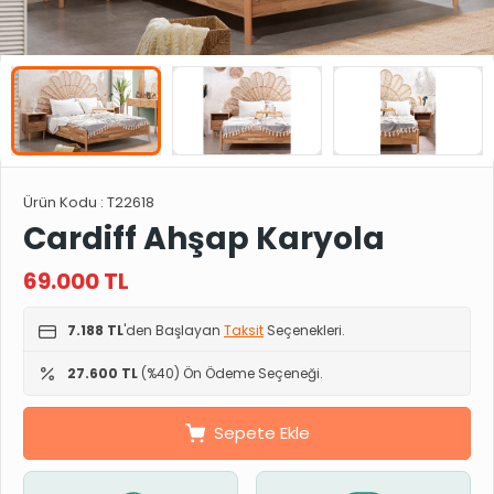
Ürün Kodu :
T22618
Cardiff Ahşap Karyola
69.000
TL
7.188 TL
'den Başlayan
Taksit
Seçenekleri.
27.600 TL
(%40) Ön Ödeme Seçeneği.
Sepete Ekle