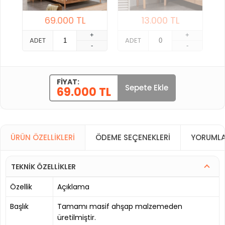
69.000
TL
13.000
TL
+
+
ADET
ADET
-
-
FIYAT:
Sepete Ekle
69.000 TL
ÜRÜN ÖZELLIKLERI
ÖDEME SEÇENEKLERI
YORUMLA
TEKNİK ÖZELLİKLER
Özellik
Açıklama
Başlık
Tamamı masif ahşap malzemeden
üretilmiştir.