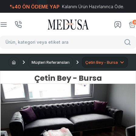
%40 ÖN ÖDEME YAP
Kalanını Ürün Hazırlanınca Öde.
T
-Soft
E-Ticaret
Sistemleriyle Hazırlanmıştır.
0
Müşteri Referansları
Çetin Bey - Bursa
Çetin Bey - Bursa