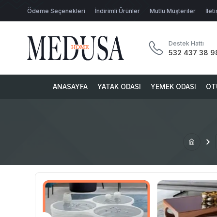
Ödeme Seçenekleri
İndirimli Ürünler
Mutlu Müşteriler
İlet
Destek Hattı
532 437 38 9
ANASAYFA
YATAK ODASI
YEMEK ODASI
OT
EHPA