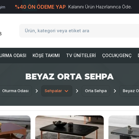
%40 ÖN ÖDEME YAP
Kalanını Ürün Hazırlanınca Öde.
işim
T
-Soft
E-Ticaret
Sistemleriyle Hazırlanmıştır.
8
URMA ODASI
KÖŞE TAKIMI
TV ÜNITELERI
ÇOCUK/GENÇ
BEYAZ ORTA SEHPA
Oturma Odası
Sehpalar
Orta Sehpa
Beyaz O