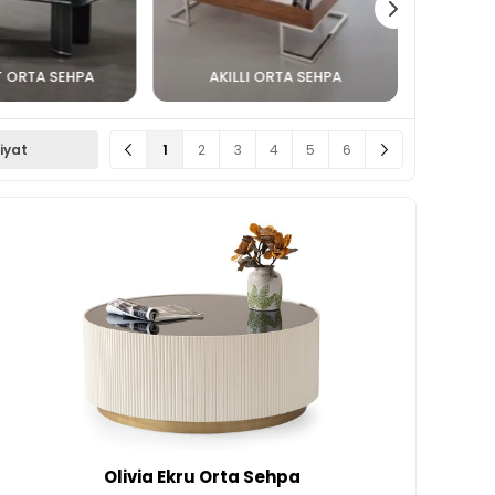
T ORTA SEHPA
AKILLI ORTA SEHPA
1
2
3
4
5
6
iyat
Olivia Ekru Orta Sehpa