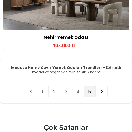
Nehir Yemek Odası
103.000 TL
Medusa Home Ceviz Yemek Odaları Trendleri
– 136 farklı
model ve seçenekle evinize şıklık katın!
1
2
3
4
5
Çok Satanlar