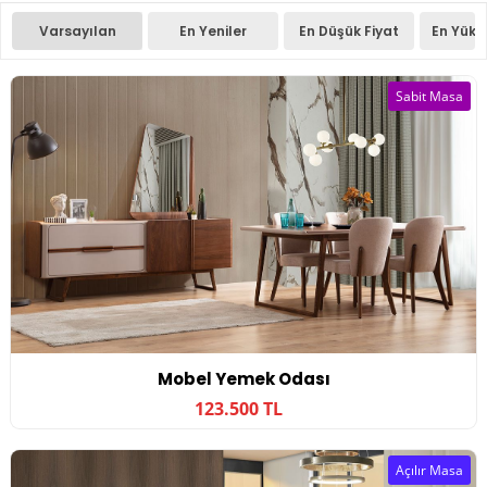
Varsayılan
En Yeniler
En Düşük Fiyat
En Yüks
Sabit Masa
Mobel Yemek Odası
123.500 TL
Açılır Masa