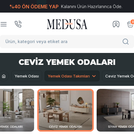
%40 ÖN ÖDEME YAP
Kalanını Ürün Hazırlanınca Öde.
T
-Soft
E-Ticaret
Sistemleriyle Hazırlanmıştır.
0
CEVIZ YEMEK ODALARI
Yemek Odası
Yemek Odası Takımları
Ceviz Yemek Od
 YEMEK ODALARI
CEVIZ YEMEK ODALARI
SIYAH YEMEK OD