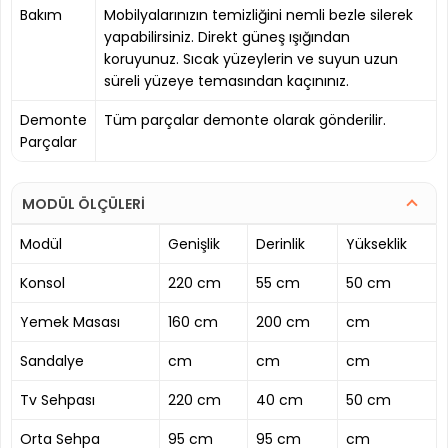
Bakım
Mobilyalarınızın temizliğini nemli bezle silerek
yapabilirsiniz. Direkt güneş ışığından
koruyunuz. Sıcak yüzeylerin ve suyun uzun
süreli yüzeye temasından kaçınınız.
Demonte
Tüm parçalar demonte olarak gönderilir.
Parçalar
MODÜL ÖLÇÜLERİ
Modül
Genişlik
Derinlik
Yükseklik
Konsol
220 cm
55 cm
50 cm
Yemek Masası
160 cm
200 cm
cm
Sandalye
cm
cm
cm
Tv Sehpası
220 cm
40 cm
50 cm
Orta Sehpa
95 cm
95 cm
cm