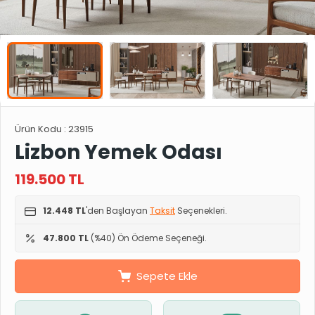
Ürün Kodu :
23915
Lizbon Yemek Odası
119.500
TL
12.448 TL
'den Başlayan
Taksit
Seçenekleri.
47.800 TL
(%40) Ön Ödeme Seçeneği.
Sepete Ekle