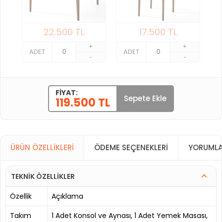
22.500
TL
17.500
TL
+
+
ADET
ADET
-
-
FIYAT:
Sepete Ekle
119.500 TL
ÜRÜN ÖZELLIKLERI
ÖDEME SEÇENEKLERI
YORUMLA
TEKNİK ÖZELLİKLER
Özellik
Açıklama
Takım
1 Adet Konsol ve Aynası, 1 Adet Yemek Masası,