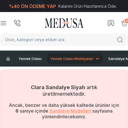
%40 ÖN ÖDEME YAP
Kalanını Ürün Hazırlanınca Öde.
T
-Soft
E-Ticaret
Sistemleriyle Hazırlanmıştır.
0
Yemek Odası
Yemek Odası Mobilyaları
Sandalye M
Clara Sandalye Siyah
artık
üretilmemektedir.
Ancak, benzer ve daha yüksek kalitede ürünler için
5
saniye içinde
Sandalye Modelleri
sayfasına
yönlendirileceksiniz.