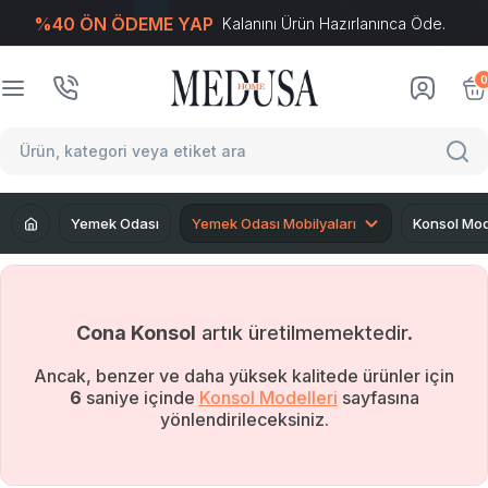
%40 ÖN ÖDEME YAP
Kalanını Ürün Hazırlanınca Öde.
T
-Soft
E-Ticaret
Sistemleriyle Hazırlanmıştır.
0
Yemek Odası
Yemek Odası Mobilyaları
Konsol Mod
Cona Konsol
artık üretilmemektedir.
Ancak, benzer ve daha yüksek kalitede ürünler için
5
saniye içinde
Konsol Modelleri
sayfasına
yönlendirileceksiniz.