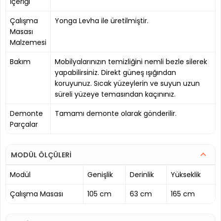
İçeriği
Çalışma
Yonga Levha ile üretilmiştir.
Masası
Malzemesi
Bakım
Mobilyalarınızın temizliğini nemli bezle silerek
yapabilirsiniz. Direkt güneş ışığından
koruyunuz. Sıcak yüzeylerin ve suyun uzun
süreli yüzeye temasından kaçınınız.
Demonte
Tamamı demonte olarak gönderilir.
Parçalar
MODÜL ÖLÇÜLERİ
Modül
Genişlik
Derinlik
Yükseklik
Çalışma Masası
105 cm
63 cm
165 cm