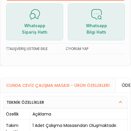
Whatsapp
Whatsapp
Sipariş Hattı
Bilgi Hattı
ALIŞVERIŞ LISTEME EKLE
YORUM YAP
ÖDE
CUNDA CEVIZ ÇALIŞMA MASASI - ÜRÜN ÖZELLIKLERI
TEKNİK ÖZELLİKLER
Özellik
Açıklama
Takım
1 Adet Çalışma Masasından Oluşmaktadır.