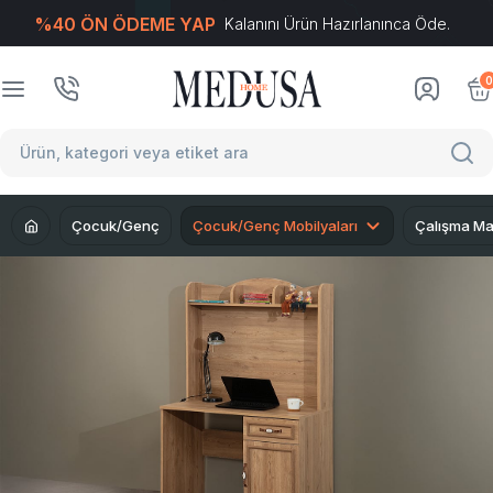
%40 ÖN ÖDEME YAP
Kalanını Ürün Hazırlanınca Öde.
T
-Soft
E-Ticaret
Sistemleriyle Hazırlanmıştır.
0
Çocuk/Genç
Çocuk/Genç Mobilyaları
Çalışma Ma