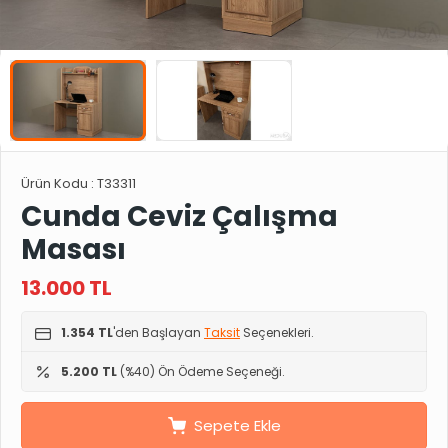
Ürün Kodu :
T33311
Cunda Ceviz Çalışma
Masası
13.000
TL
1.354 TL
'den Başlayan
Taksit
Seçenekleri.
5.200 TL
(%40) Ön Ödeme Seçeneği.
Sepete Ekle