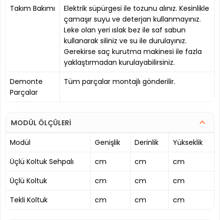
Takım Bakımı
Elektrik süpürgesi ile tozunu alınız. Kesinlikle
çamaşır suyu ve deterjan kullanmayınız.
Leke olan yeri ıslak bez ile saf sabun
kullanarak siliniz ve su ile durulayınız.
Gerekirse saç kurutma makinesi ile fazla
yaklaştırmadan kurulayabilirsiniz.
Demonte
Tüm parçalar montajlı gönderilir.
Parçalar
MODÜL ÖLÇÜLERİ
Modül
Genişlik
Derinlik
Yükseklik
Üçlü Koltuk Sehpalı
cm
cm
cm
Üçlü Koltuk
cm
cm
cm
Tekli Koltuk
cm
cm
cm