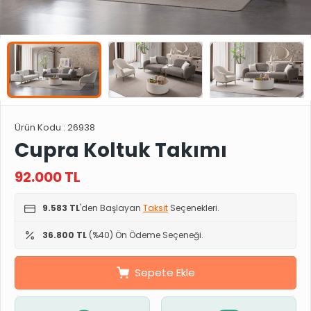
Ürün Kodu :
26938
Cupra Koltuk Takımı
92.000
TL
9.583 TL
'den Başlayan
Taksit
Seçenekleri.
36.800 TL
(%40) Ön Ödeme Seçeneği.
Sepete Ekle