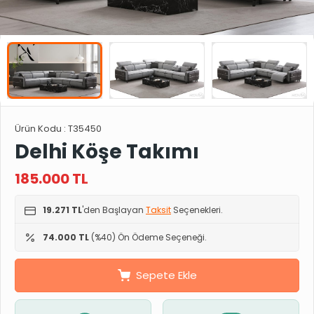
Ürün Kodu :
T35450
Delhi Köşe Takımı
185.000
TL
19.271 TL
'den Başlayan
Taksit
Seçenekleri.
74.000 TL
(%40) Ön Ödeme Seçeneği.
Sepete Ekle