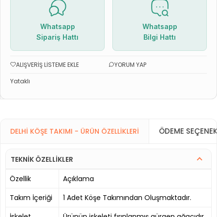
Whatsapp
Whatsapp
Sipariş Hattı
Bilgi Hattı
ALIŞVERIŞ LISTEME EKLE
YORUM YAP
Yataklı
ÖDEME SEÇENEK
DELHI KÖŞE TAKIMI - ÜRÜN ÖZELLIKLERI
TEKNİK ÖZELLİKLER
Özellik
Açıklama
Takım İçeriği
1 Adet Köşe Takımından Oluşmaktadır.
İskelet
Ürünün iskeleti fırınlanmış gürgen ağacıdır.