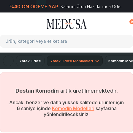
%40 ÖN ÖDEME YAP
Kalanını Ürün Hazırlanınca Öde.
T
-Soft
E-Ticaret
Sistemleriyle Hazırlanmıştır.
0
Yatak Odası
Yatak Odası Mobilyaları
Komodin Mode
Destan Komodin
artık üretilmemektedir.
Ancak, benzer ve daha yüksek kalitede ürünler için
5
saniye içinde
Komodin Modelleri
sayfasına
yönlendirileceksiniz.