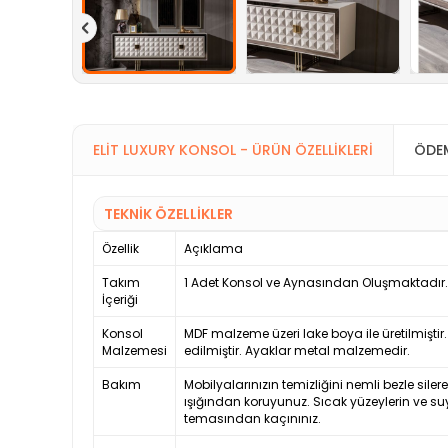
ELIT LUXURY KONSOL - ÜRÜN ÖZELLIKLERI
ÖDEM
TEKNİK ÖZELLİKLER
Özellik
Açıklama
Takım
1 Adet Konsol ve Aynasından Oluşmaktadır.
İçeriği
Konsol
MDF malzeme üzeri lake boya ile üretilmiştir
Malzemesi
edilmiştir. Ayaklar metal malzemedir.
Bakım
Mobilyalarınızın temizliğini nemli bezle siler
ışığından koruyunuz. Sıcak yüzeylerin ve su
temasından kaçınınız.