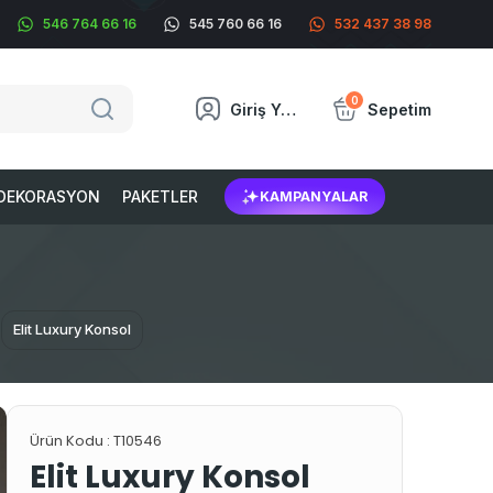
546 764 66 16
545 760 66 16
532 437 38 98
0
Giriş Yap
Sepetim
DEKORASYON
PAKETLER
KAMPANYALAR
Elit Luxury Konsol
Ürün Kodu :
T10546
Elit Luxury Konsol