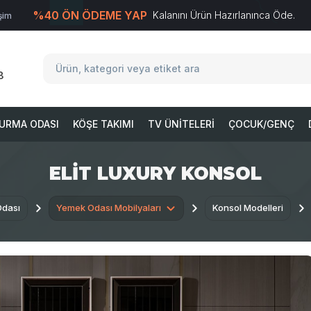
%40 ÖN ÖDEME YAP
Kalanını Ürün Hazırlanınca Öde.
işim
T
-Soft
E-Ticaret
Sistemleriyle Hazırlanmıştır.
8
URMA ODASI
KÖŞE TAKIMI
TV ÜNITELERI
ÇOCUK/GENÇ
ELIT LUXURY KONSOL
dası
Yemek Odası Mobilyaları
Konsol Modelleri