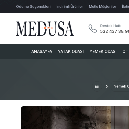
Ödeme Seçenekleri
İndirimli Ürünler
Mutlu Müşteriler
İlet
Destek Hattı
532 437 38 9
ANASAYFA
YATAK ODASI
YEMEK ODASI
OT
Yemek O