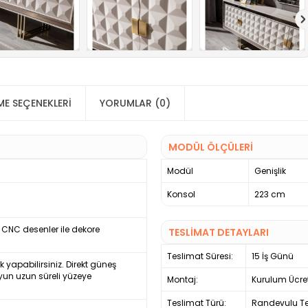
E SEÇENEKLERI
YORUMLAR (0)
MODÜL ÖLÇÜLERİ
Modül
Genişlik
Konsol
223 cm
. CNC desenler ile dekore
TESLİMAT DETAYLARI
Teslimat Süresi:
15 İş Günü
ek yapabilirsiniz. Direkt güneş
yun uzun süreli yüzeye
Montaj:
Kurulum Ücre
Teslimat Türü:
Randevulu Te