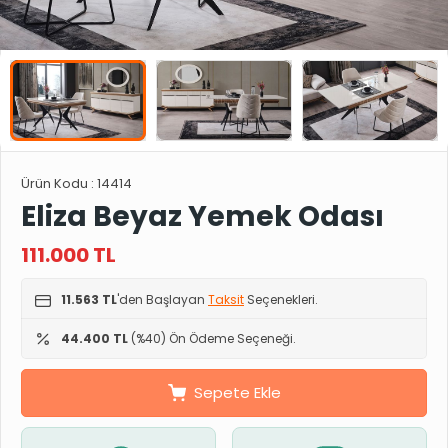
Ürün Kodu :
14414
Eliza Beyaz Yemek Odası
111.000
TL
11.563 TL
'den Başlayan
Taksit
Seçenekleri.
44.400 TL
(%40) Ön Ödeme Seçeneği.
Sepete Ekle