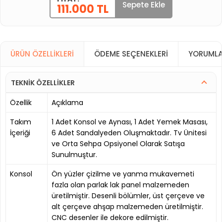
Sepete Ekle
111.000 TL
ÜRÜN ÖZELLIKLERI
ÖDEME SEÇENEKLERI
YORUMLA
TEKNİK ÖZELLİKLER
Özellik
Açıklama
Takım
1 Adet Konsol ve Aynası, 1 Adet Yemek Masası,
İçeriği
6 Adet Sandalyeden Oluşmaktadır. Tv Ünitesi
ve Orta Sehpa Opsiyonel Olarak Satışa
Sunulmuştur.
Konsol
Ön yüzler çizilme ve yanma mukavemeti
fazla olan parlak lak panel malzemeden
üretilmiştir. Desenli bölümler, üst çerçeve ve
alt çerçeve ahşap malzemeden üretilmiştir.
CNC desenler ile dekore edilmiştir.