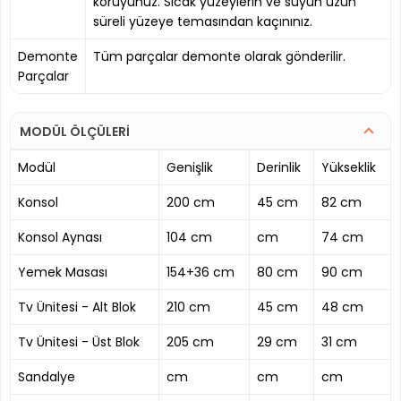
koruyunuz. Sıcak yüzeylerin ve suyun uzun
süreli yüzeye temasından kaçınınız.
Demonte
Tüm parçalar demonte olarak gönderilir.
Parçalar
MODÜL ÖLÇÜLERİ
Modül
Genişlik
Derinlik
Yükseklik
Konsol
200 cm
45 cm
82 cm
Konsol Aynası
104 cm
cm
74 cm
Yemek Masası
154+36 cm
80 cm
90 cm
Tv Ünitesi - Alt Blok
210 cm
45 cm
48 cm
Tv Ünitesi - Üst Blok
205 cm
29 cm
31 cm
Sandalye
cm
cm
cm