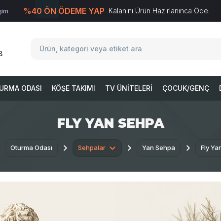
%40 ÖN ÖDEME YAP
Kalanını Ürün Hazırlanınca Öde.
işim
T
-Soft
E-Ticaret
Sistemleriyle Hazırlanmıştır.
8
URMA ODASI
KÖŞE TAKIMI
TV ÜNITELERI
ÇOCUK/GENÇ
FLY YAN SEHPA
Oturma Odası
Sehpalar
Yan Sehpa
Fly Ya