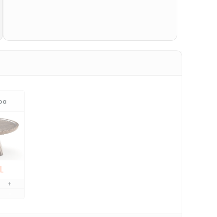
hpa
L
+
-