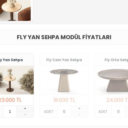
FLY YAN SEHPA MODÜL FIYATLARI
ly Yan Sehpa
Fly Cam Yan Sehpa
Fly Orta Se
23.000
TL
18.000
TL
24.000
T
+
+
ADET
ADET
-
-