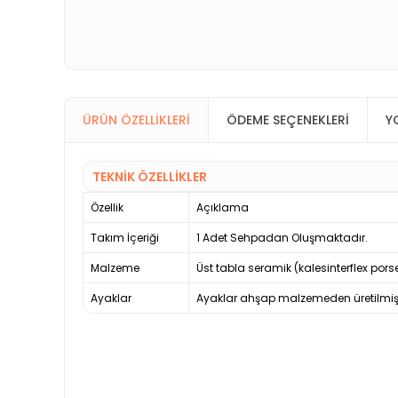
ÜRÜN ÖZELLIKLERI
ÖDEME SEÇENEKLERI
Y
TEKNİK ÖZELLİKLER
Özellik
Açıklama
Takım İçeriği
1 Adet Sehpadan Oluşmaktadır.
Malzeme
Üst tabla seramik (kalesinterflex porsele
Ayaklar
Ayaklar ahşap malzemeden üretilmişt