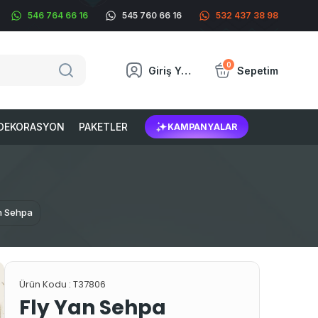
546 764 66 16
545 760 66 16
532 437 38 98
0
Giriş Yap
Sepetim
DEKORASYON
PAKETLER
KAMPANYALAR
n Sehpa
Ürün Kodu :
T37806
Fly Yan Sehpa