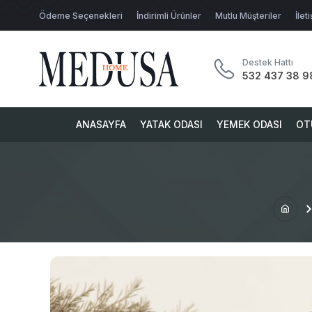
Ödeme Seçenekleri
İndirimli Ürünler
Mutlu Müşteriler
İlet
Destek Hattı
532 437 38 9
ANASAYFA
YATAK ODASI
YEMEK ODASI
OT