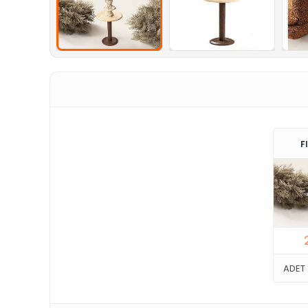
F
ADET