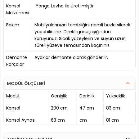
Konsol
Yonga Levha ile üretilmiştir.
Malzemesi
Bakım
Mobilyalarınızın temizliğini nemli bezle silerek
yapabilirsiniz. Direkt güneş ışığından
koruyunuz. Sıcak yüzeylerin ve suyun uzun
süreli yüzeye temasından kaçınınız.
Demonte
Ayaklar demonte olarak gönderilir.
Parçalar
MODÜL ÖLÇÜLERİ
Modül
Genişlik
Derinlik
Yükseklik
Konsol
200 cm
47 cm
83 cm
Konsol Aynası
63 cm
cm
81 cm