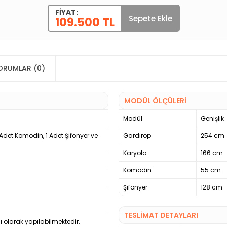
FIYAT:
Sepete Ekle
109.500 TL
ORUMLAR (0)
MODÜL ÖLÇÜLERİ
Modül
Genişlik
2 Adet Komodin, 1 Adet Şifonyer ve
Gardırop
254 cm
Karyola
166 cm
Komodin
55 cm
Şifonyer
128 cm
TESLİMAT DETAYLARI
ı olarak yapılabilmektedir.