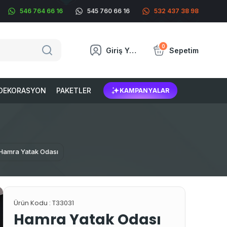
546 764 66 16
545 760 66 16
532 437 38 98
0
Giriş Yap
Sepetim
DEKORASYON
PAKETLER
KAMPANYALAR
Hamra Yatak Odası
Ürün Kodu :
T33031
Hamra Yatak Odası