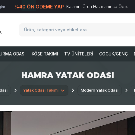
%40 ÖN ÖDEME YAP
Kalanını Ürün Hazırlanınca Öde.
işim
T
-Soft
E-Ticaret
Sistemleriyle Hazırlanmıştır.
8
URMA ODASI
KÖŞE TAKIMI
TV ÜNITELERI
ÇOCUK/GENÇ
HAMRA YATAK ODASI
dası
Yatak Odası Takımı
Modern Yatak Odası