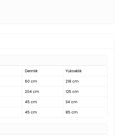
Derinlik
Yükseklik
60 cm
218 cm
204 cm
125 cm
45 cm
34 cm
45 cm
85 cm