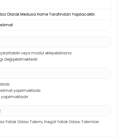
tsiz Olarak Medusa Home Tarafından Yapılacaktır.
slimat
kartabilir veya modül ekleyebilirsiniz.
ngi değişebilmektedir.
ilidir.
teslimat yapılmaktadır.
 yapılmaktadır.
R
az Yatak Odası Takımı
,
Inegöl Yatak Odası Takımları