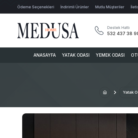
Ödeme Seçenekleri
İndirimli Ürünler
Mutlu Müşteriler
İlet
Destek Hattı
532 437 38 9
ANASAYFA
YATAK ODASI
YEMEK ODASI
OT
Yatak O