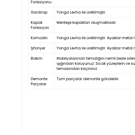
Fonksiyonu
Gardırop
Yonga Levha ile üretilmiştir.
Kapak
Menteşe kapaktan oluşmaktadır.
Fonksiyon
Komodin
Yonga Levha ile üretilmiştir. Ayaklar metal
Şifonyer
Yonga Levha ile üretilmiştir. Ayaklar metal
Bakım
Mobilyalarınızın temizliğini nemli bezle siler
ışığından koruyunuz. Sıcak yüzeylerin ve s
temasından kaçınınız.
Demonte
Tüm parçalar demonte gönderilir.
Parçalar