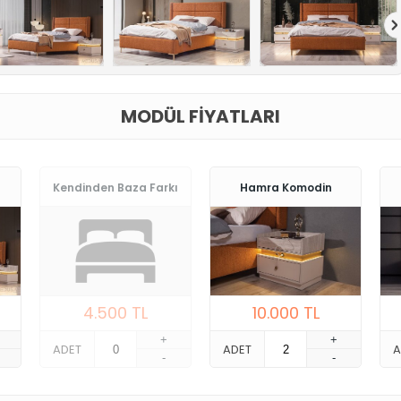
MODÜL FIYATLARI
Kendinden Baza Farkı
Hamra Komodin
4.500
TL
10.000
TL
+
+
ADET
ADET
A
-
-