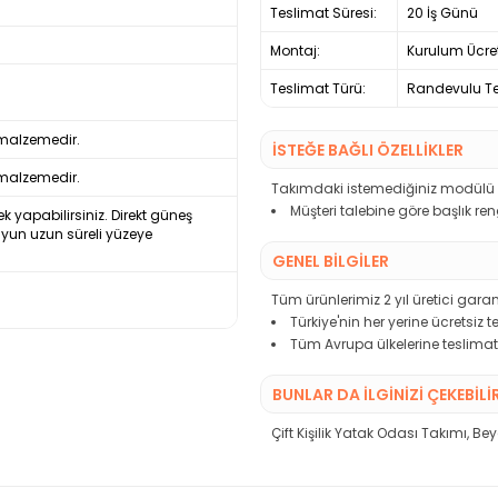
Teslimat Süresi:
20 İş Günü
Montaj:
Kurulum Ücre
Teslimat Türü:
Randevulu Te
 malzemedir.
İSTEĞE BAĞLI ÖZELLİKLER
 malzemedir.
Takımdaki istemediğiniz modülü çı
Müşteri talebine göre başlık re
ek yapabilirsiniz. Direkt güneş
uyun uzun süreli yüzeye
GENEL BİLGİLER
Tüm ürünlerimiz 2 yıl üretici garant
Türkiye'nin her yerine ücretsiz 
Tüm Avrupa ülkelerine teslimat
BUNLAR DA İLGINIZI ÇEKEBILI
Çift Kişilik Yatak Odası Takımı
,
Bey