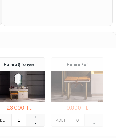
Hamra Şifonyer
Hamra Puf
23.000
TL
9.000
TL
+
+
DET
ADET
-
-