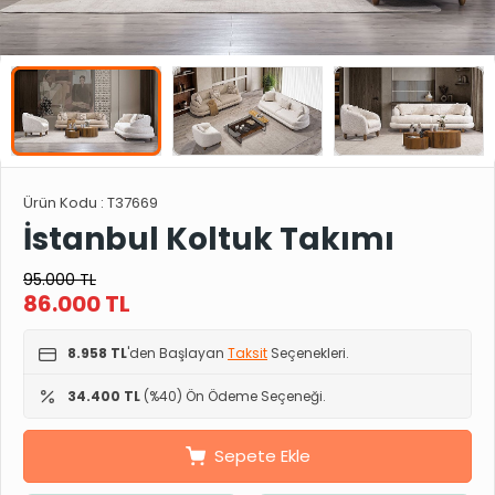
Ürün Kodu :
T37669
İstanbul Koltuk Takımı
95.000
TL
86.000
TL
8.958 TL
'den Başlayan
Taksit
Seçenekleri.
34.400 TL
(%40) Ön Ödeme Seçeneği.
Sepete Ekle