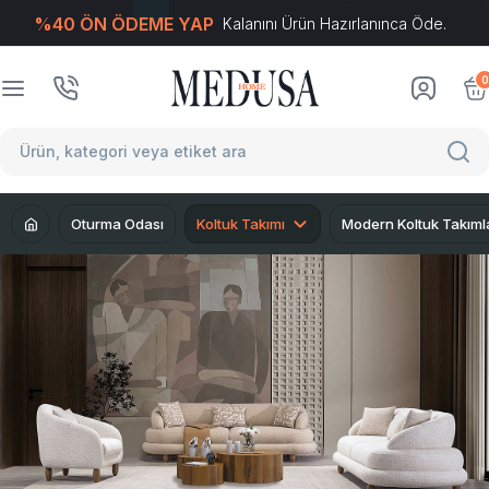
%40 ÖN ÖDEME YAP
Kalanını Ürün Hazırlanınca Öde.
T
-Soft
E-Ticaret
Sistemleriyle Hazırlanmıştır.
0
Oturma Odası
Koltuk Takımı
Modern Koltuk Takıml