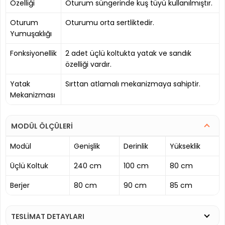
Özelliği
Oturum süngerinde kuş tüyü kullanılmıştır.
Oturum
Oturumu orta sertliktedir.
Yumuşaklığı
Fonksiyonellik
2 adet üçlü koltukta yatak ve sandık
özelliği vardır.
Yatak
Sırttan atlamalı mekanizmaya sahiptir.
Mekanizması
MODÜL ÖLÇÜLERİ
Modül
Genişlik
Derinlik
Yükseklik
Üçlü Koltuk
240 cm
100 cm
80 cm
Berjer
80 cm
90 cm
85 cm
TESLİMAT DETAYLARI