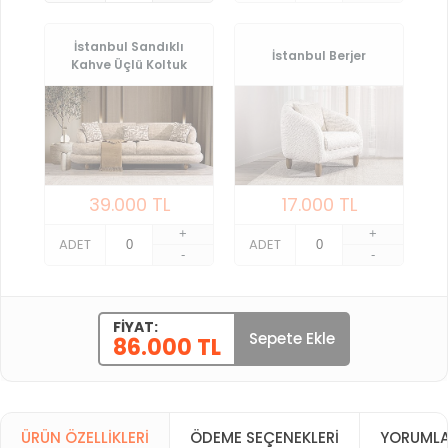
İstanbul Sandıklı
İstanbul Berjer
Kahve Üçlü Koltuk
39.000
TL
17.000
TL
+
+
ADET
ADET
-
-
FIYAT:
Sepete Ekle
86.000 TL
ÜRÜN ÖZELLIKLERI
ÖDEME SEÇENEKLERI
YORUMLA