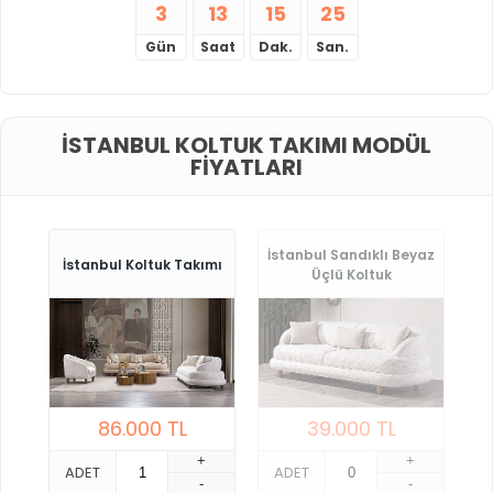
3
13
15
24
Gün
Saat
Dak.
San.
İSTANBUL KOLTUK TAKIMI MODÜL
FIYATLARI
İstanbul Sandıklı Beyaz
İstanbul Koltuk Takımı
Üçlü Koltuk
86.000
TL
39.000
TL
+
+
ADET
ADET
-
-