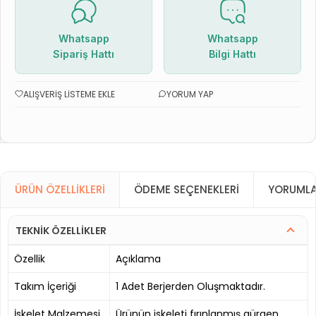
Whatsapp
Whatsapp
Sipariş Hattı
Bilgi Hattı
ALIŞVERIŞ LISTEME EKLE
YORUM YAP
ÜRÜN ÖZELLIKLERI
ÖDEME SEÇENEKLERI
YORUMLA
TEKNİK ÖZELLİKLER
Özellik
Açıklama
Takım İçeriği
1 Adet Berjerden Oluşmaktadır.
İskelet Malzemesi
Ürünün iskeleti fırınlanmış gürgen