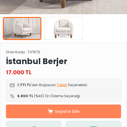
Ürün Kodu :
T37672
İstanbul Berjer
17.000
TL
1.771 TL
'den Başlayan
Taksit
Seçenekleri.
6.800 TL
(%40) Ön Ödeme Seçeneği.
Sepete Ekle