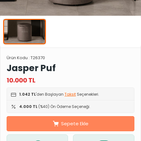
Ürün Kodu :
T26370
Jasper Puf
10.000
TL
1.042 TL
'den Başlayan
Taksit
Seçenekleri.
4.000 TL
(%40) Ön Ödeme Seçeneği.
Sepete Ekle