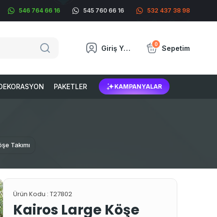
546 764 66 16
545 760 66 16
532 437 38 98
0
Giriş Yap
Sepetim
DEKORASYON
PAKETLER
KAMPANYALAR
öşe Takımı
Ürün Kodu :
T27802
Kairos Large Köşe