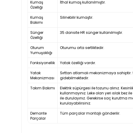
Kumaş
İthal kumaş kullanılmıştır.
Özelliği
Kumaş
Silinebilir kumaştır.
Bakımı
Sünger
35 dansite HR sünger kullanılmıştır.
Özelliği
Oturum
Oturumu orta sertliktedir.
Yumuşaklığı
Fonksiyonellik
Yatak özelliği vardır.
Yatak
Sırttan atlamalı mekanizmaya sahiptir. S
Mekanizması
gidebilmektedir.
Takım Bakımı
Elektrik süpürgesi ile tozunu alınız. Kesi
kullanmayınız. Leke olan yeri ıslak bez il
ile durulayınız. Gerekirse saç kurutma m
kurulayabilirsiniz.
Demonte
Tüm parçalar montajlı gönderilir.
Parçalar