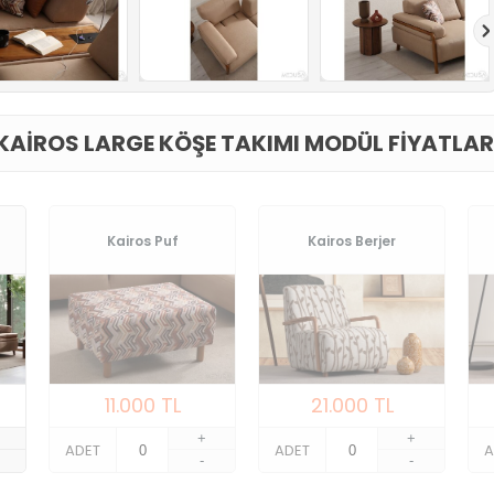
KAIROS LARGE KÖŞE TAKIMI MODÜL FIYATLAR
Kairos Puf
Kairos Berjer
11.000
TL
21.000
TL
+
+
ADET
ADET
A
-
-