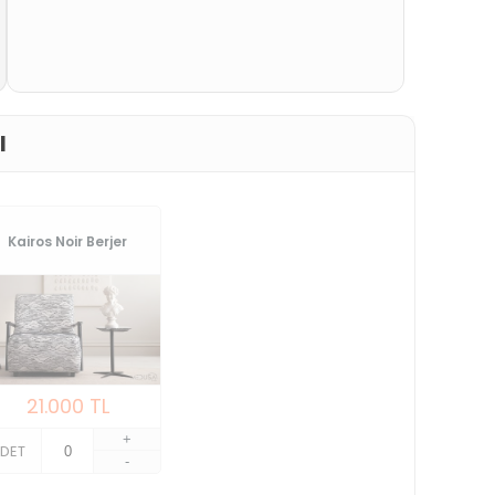
I
Kairos Noir Berjer
21.000
TL
+
DET
-