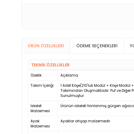
ÜRÜN ÖZELLIKLERI
ÖDEME SEÇENEKLERI
Y
TEKNİK ÖZELLİKLER
Özellik
Açıklama
Takım İçeriği
1 Adet Köşe(210'luk Modül + Köşe Modül +
Takımından Oluşmaktadır. Puf ve Diğer P
Sunulmuştur.
İskelet
Ürünün iskeleti fırınlanmış gürgen ağacıd
Malzemesi
Ayak
Ayaklar ahşap malzemedir.
Malzemesi