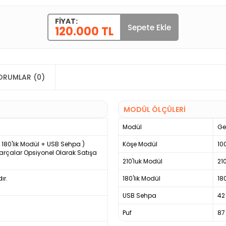
FIYAT:
Sepete Ekle
120.000 TL
ORUMLAR (0)
MODÜL ÖLÇÜLERİ
Modül
Ge
 180'lik Modül + USB Sehpa )
Köşe Modül
10
arçalar Opsiyonel Olarak Satışa
210'luk Modül
21
ır.
180'lik Modül
18
USB Sehpa
42
Puf
87