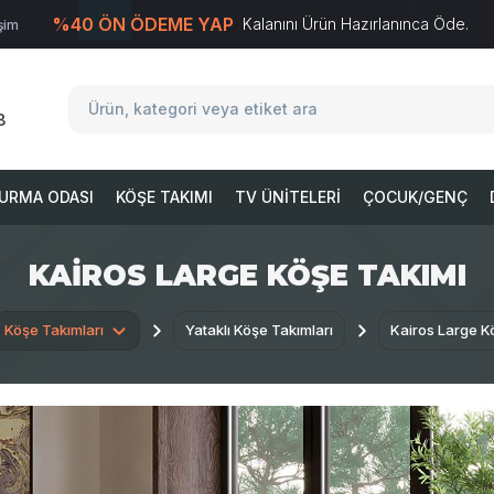
%40 ÖN ÖDEME YAP
Kalanını Ürün Hazırlanınca Öde.
işim
T
-Soft
E-Ticaret
Sistemleriyle Hazırlanmıştır.
8
URMA ODASI
KÖŞE TAKIMI
TV ÜNITELERI
ÇOCUK/GENÇ
KAIROS LARGE KÖŞE TAKIMI
Köşe Takımları
Yataklı Köşe Takımları
Kairos Large K