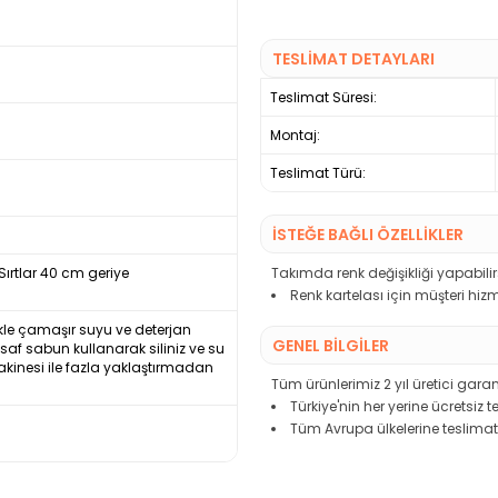
TESLİMAT DETAYLARI
Teslimat Süresi:
Montaj:
Teslimat Türü:
İSTEĞE BAĞLI ÖZELLİKLER
Takımda renk değişikliği yapabilirs
ırtlar 40 cm geriye
Renk kartelası için müşteri hizm
nlikle çamaşır suyu ve deterjan
GENEL BİLGİLER
e saf sabun kullanarak siliniz ve su
akinesi ile fazla yaklaştırmadan
Tüm ürünlerimiz 2 yıl üretici garant
Türkiye'nin her yerine ücretsiz 
Tüm Avrupa ülkelerine teslimat