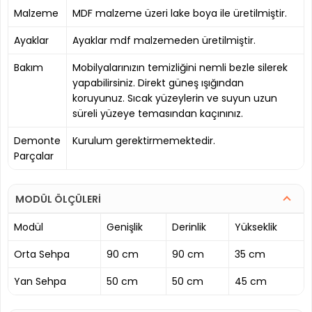
Malzeme
MDF malzeme üzeri lake boya ile üretilmiştir.
Ayaklar
Ayaklar mdf malzemeden üretilmiştir.
Bakım
Mobilyalarınızın temizliğini nemli bezle silerek
yapabilirsiniz. Direkt güneş ışığından
koruyunuz. Sıcak yüzeylerin ve suyun uzun
süreli yüzeye temasından kaçınınız.
Demonte
Kurulum gerektirmemektedir.
Parçalar
MODÜL ÖLÇÜLERİ
Modül
Genişlik
Derinlik
Yükseklik
Orta Sehpa
90 cm
90 cm
35 cm
Yan Sehpa
50 cm
50 cm
45 cm