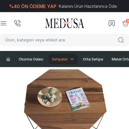
%40 ÖN ÖDEME YAP
Kalanını Ürün Hazırlanınca Öde.
T
-Soft
E-Ticaret
Sistemleriyle Hazırlanmıştır.
0
Oturma Odası
Sehpalar
Orta Sehpa
Metal Or