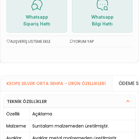
Whatsapp
Whatsapp
Sipariş Hattı
Bilgi Hattı
ALIŞVERIŞ LISTEME EKLE
YORUM YAP
ÖDEME S
KEOPS SILVER ORTA SEHPA - ÜRÜN ÖZELLIKLERI
TEKNİK ÖZELLİKLER
Özellik
Açıklama
Malzeme
Suntalam malzemeden üretilmiştir.
Ayaklar
Ayaklar metal malzemeden üretilmiştir.