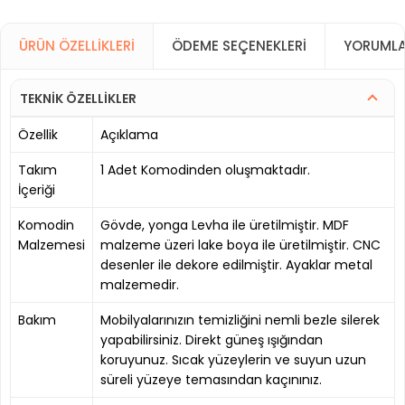
ÜRÜN ÖZELLIKLERI
ÖDEME SEÇENEKLERI
YORUMLA
TEKNİK ÖZELLİKLER
Özellik
Açıklama
Takım
1 Adet Komodinden oluşmaktadır.
İçeriği
Komodin
Gövde, yonga Levha ile üretilmiştir. MDF
Malzemesi
malzeme üzeri lake boya ile üretilmiştir. CNC
desenler ile dekore edilmiştir. Ayaklar metal
malzemedir.
Bakım
Mobilyalarınızın temizliğini nemli bezle silerek
yapabilirsiniz. Direkt güneş ışığından
koruyunuz. Sıcak yüzeylerin ve suyun uzun
süreli yüzeye temasından kaçınınız.