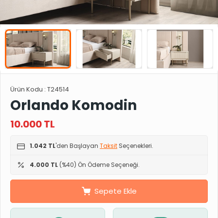
Ürün Kodu :
T24514
Orlando Komodin
10.000
TL
1.042 TL
'den Başlayan
Taksit
Seçenekleri.
4.000 TL
(%40) Ön Ödeme Seçeneği.
Sepete Ekle