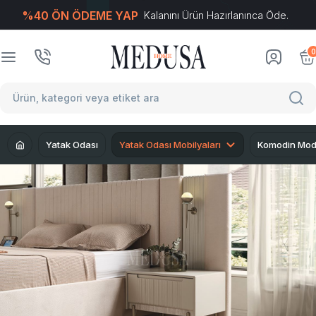
%40 ÖN ÖDEME YAP
Kalanını Ürün Hazırlanınca Öde.
T
-Soft
E-Ticaret
Sistemleriyle Hazırlanmıştır.
0
Yatak Odası
Yatak Odası Mobilyaları
Komodin Mode