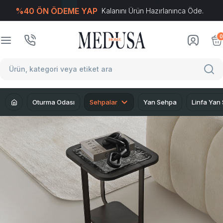
%40 ÖN ÖDEME YAP
Kalanını Ürün Hazırlanınca Öde.
T
-Soft
E-Ticaret
Sistemleriyle Hazırlanmıştır.
0
Oturma Odası
Sehpalar
Yan Sehpa
Linfa Yan