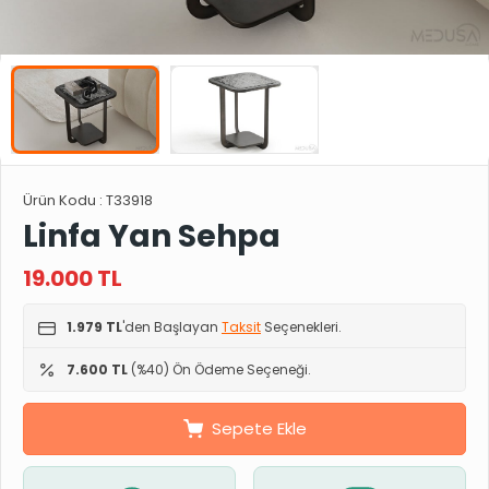
Ürün Kodu :
T33918
Linfa Yan Sehpa
19.000
TL
1.979 TL
'den Başlayan
Taksit
Seçenekleri.
7.600 TL
(%40) Ön Ödeme Seçeneği.
Sepete Ekle