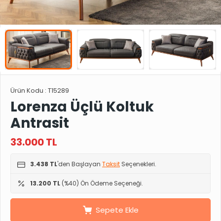
Ürün Kodu :
T15289
Lorenza Üçlü Koltuk
Antrasit
33.000
TL
3.438 TL
'den Başlayan
Taksit
Seçenekleri.
13.200 TL
(%40) Ön Ödeme Seçeneği.
Sepete Ekle