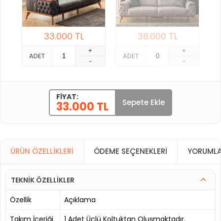
33.000
TL
38.000
TL
+
+
ADET
ADET
-
-
FIYAT:
Sepete Ekle
33.000 TL
ÜRÜN ÖZELLIKLERI
ÖDEME SEÇENEKLERI
YORUMLA
TEKNİK ÖZELLİKLER
Özellik
Açıklama
Takım İçeriği
1 Adet Üçlü Koltuktan Oluşmaktadır.