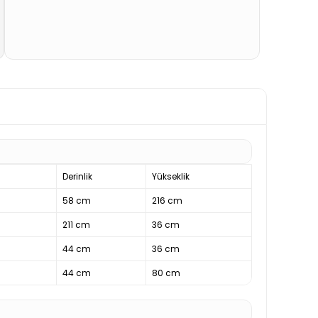
Derinlik
Yükseklik
58 cm
216 cm
211 cm
36 cm
44 cm
36 cm
44 cm
80 cm