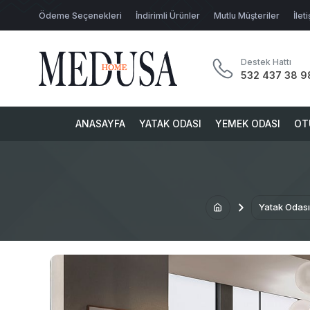
Ödeme Seçenekleri
İndirimli Ürünler
Mutlu Müşteriler
İlet
Destek Hattı
532 437 38 9
ANASAYFA
YATAK ODASI
YEMEK ODASI
OT
Yatak Odası