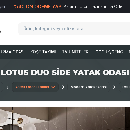
%40 ÖN ÖDEME YAP
Kalanını Ürün Hazırlanınca Öde.
işim
T
-Soft
E-Ticaret
Sistemleriyle Hazırlanmıştır.
8
URMA ODASI
KÖŞE TAKIMI
TV ÜNITELERI
ÇOCUK/GENÇ
LOTUS DUO SIDE YATAK ODASI
Yatak Odası Takımı
Modern Yatak Odası
Lotu