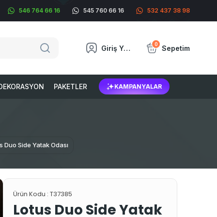
546 764 66 16
545 760 66 16
532 437 38 98
0
Giriş Yap
Sepetim
DEKORASYON
PAKETLER
KAMPANYALAR
s Duo Side Yatak Odası
Ürün Kodu :
T37385
Lotus Duo Side Yatak