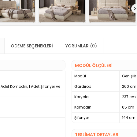
ÖDEME SEÇENEKLERI
YORUMLAR (0)
MODÜL ÖLÇÜLERİ
Modül
Genişlik
2 Adet Komodin, 1 Adet Şifonyer ve
Gardırop
260 cm
Karyola
237 cm
Komodin
65 cm
Şifonyer
144 cm
TESLİMAT DETAYLARI