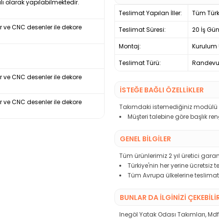
lı olarak yapılabilmektedir.
Teslimat Yapılan İller:
Tüm Türk
ir ve CNC desenler ile dekore
Teslimat Süresi:
20 İş Gü
Montaj:
Kurulum 
Teslimat Türü:
Randevul
ir ve CNC desenler ile dekore
İSTEĞE BAĞLI ÖZELLİKLER
ir ve CNC desenler ile dekore
Takımdaki istemediğiniz modülü çı
Müşteri talebine göre başlık re
GENEL BİLGİLER
Tüm ürünlerimiz 2 yıl üretici garant
Türkiye'nin her yerine ücretsiz 
Tüm Avrupa ülkelerine teslimat
BUNLAR DA İLGINIZI ÇEKEBILI
Inegöl Yatak Odası Takımları
,
Mdf