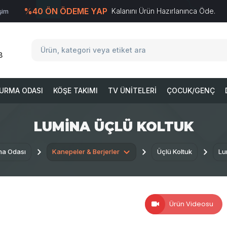
%40 ÖN ÖDEME YAP
Kalanını Ürün Hazırlanınca Öde.
işim
T
-Soft
E-Ticaret
Sistemleriyle Hazırlanmıştır.
8
URMA ODASI
KÖŞE TAKIMI
TV ÜNITELERI
ÇOCUK/GENÇ
LUMINA ÜÇLÜ KOLTUK
ma Odası
Kanepeler & Berjerler
Üçlü Koltuk
Lu
Ürün Videosu