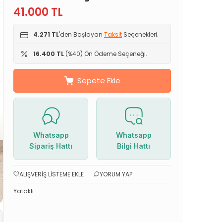
41.000
TL
4.271 TL
'den Başlayan
Taksit
Seçenekleri.
16.400 TL
(%40) Ön Ödeme Seçeneği.
Sepete Ekle
Whatsapp
Whatsapp
Sipariş Hattı
Bilgi Hattı
ALIŞVERIŞ LISTEME EKLE
YORUM YAP
Yataklı