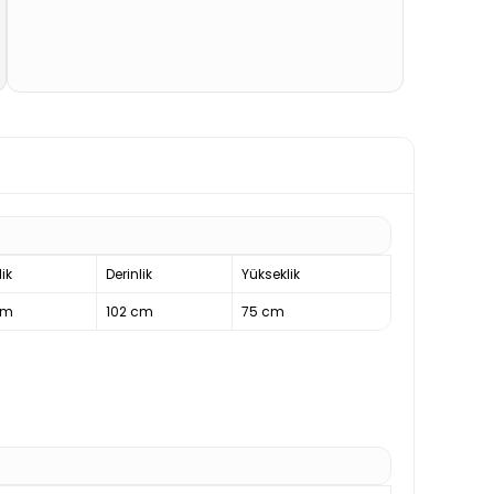
ik
Derinlik
Yükseklik
cm
102 cm
75 cm