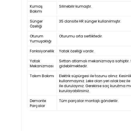
Kumaş
Silinebilir kumaştır.
Bakımı
Sünger
35 dansite HR sünger kullanılmıştır.
Özelliği
Oturum
Oturumu orta sertliktedir.
Yumuşaklığı
Fonksiyonellik
Yatak özelliği vardır.
Yatak
Sırttan atlamalı mekanizmaya sahiptir. S
Mekanizması
gidebilmektedir.
Takım Bakımı
Elektrik süpürgesi ile tozunu alınız. Kesi
kullanmayınız. Leke olan yeri ıslak bez il
ile durulayınız. Gerekirse saç kurutma m
kurulayabilirsiniz.
Demonte
Tüm parçalar montajlı gönderilir.
Parçalar