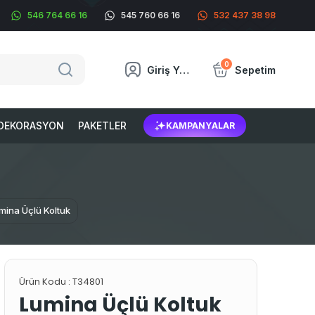
546 764 66 16
545 760 66 16
532 437 38 98
0
Giriş Yap
Sepetim
DEKORASYON
PAKETLER
KAMPANYALAR
mina Üçlü Koltuk
Ürün Kodu :
T34801
Lumina Üçlü Koltuk