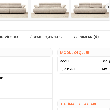
ÜN VIDEOSU
ÖDEME SEÇENEKLERI
YORUMLAR (0)
MODÜL ÖLÇÜLERİ
Modül
Genişl
Üçlü Koltuk
245 
ır.
TESLİMAT DETAYLARI