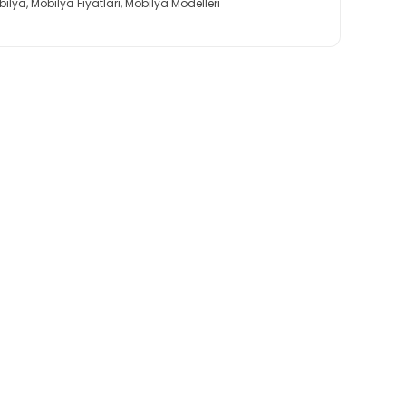
bilya
,
Mobilya Fiyatları
,
Mobilya Modelleri