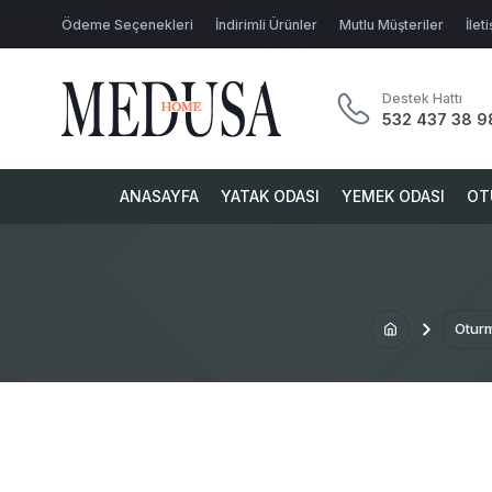
Ödeme Seçenekleri
İndirimli Ürünler
Mutlu Müşteriler
İlet
Destek Hattı
532 437 38 9
ANASAYFA
YATAK ODASI
YEMEK ODASI
OT
Otur