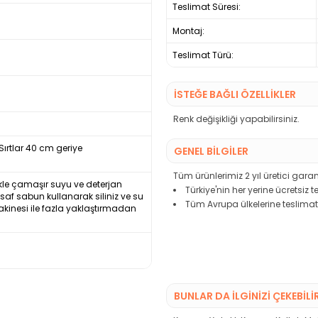
Teslimat Süresi:
Montaj:
Teslimat Türü:
İSTEĞE BAĞLI ÖZELLİKLER
Renk değişikliği yapabilirsiniz.
ırtlar 40 cm geriye
GENEL BİLGİLER
Tüm ürünlerimiz 2 yıl üretici garant
nlikle çamaşır suyu ve deterjan
Türkiye'nin her yerine ücretsiz 
e saf sabun kullanarak siliniz ve su
Tüm Avrupa ülkelerine teslimat
akinesi ile fazla yaklaştırmadan
BUNLAR DA İLGINIZI ÇEKEBILI